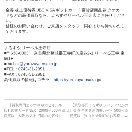
金券 株主優待券 JBC VISA ギフトカード 百貨店商品券 クオカー
ドなどの高価買取なら、よろずやリーベル王寺店にお任せくださ
い。
皆様のお問い合わせ、ご来店をスタッフ一同心よりお待ちいたし
ております。
───────────────────────────────────────
よろずや リーベル王寺店
■〒636-0003 奈良県北葛城郡王寺町久度2-2-1 りーべる王寺 東
館1F
■mail:
oji@yorozuya.osaka.jp
■TEL：0745-31-2951
■FAX：0745-31-2951
高価買取の情報はコチラ…
https://yorozuya.osaka.jp/
───────────────────────────────────────
←
【買取専門よろずや 枚方ビオルネ
【買取専門よろずや ノバティながの
店】図書カードNEXT 2000円 500円 高
店】金券 全国共通図書カード 500円 高
価買取（大阪 枚方市 沼堤のお客様）
価買取（狭山市 金剛町のお客様）
→