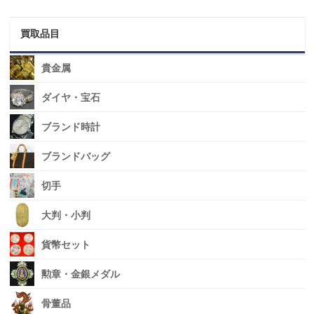
買取品目
貴金属
ダイヤ・宝石
ブランド時計
ブランドバッグ
切手
大判・小判
貨幣セット
勲章・金銀メダル
骨董品