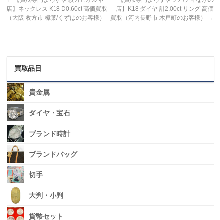
←
【買取専門よろずや 枚方ビオルネ
【買取専門よろずや ノバティながの
店】ネックレス K18 D0.60ct 高価買取
店】K18 ダイヤ 計2.00ct リング 高価
（大阪 枚方市 樟葉/くずはのお客様）
買取（河内長野市 木戸町のお客様）
→
買取品目
貴金属
ダイヤ・宝石
ブランド時計
ブランドバッグ
切手
大判・小判
貨幣セット