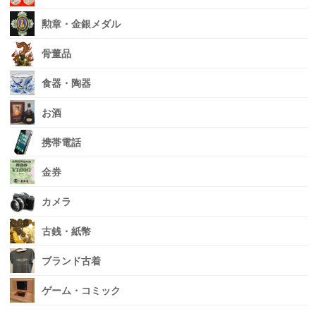
勲章・金銀メダル
骨董品
食器・陶器
お酒
携帯電話
金券
カメラ
古銭・紙幣
ブランド古着
ゲーム・コミック