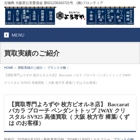
古物商 大阪府公安委員会 第621230162721号 (株)フロンティア
MENU
買取実績のご紹介
HOME
»
買取実績のご紹介
»
ブランド小物
»
【買取専門よろずや 枚方ビオルネ店】 Baccarat バカラ ブローチ ペンダントトップ 2WAY
クリスタル SV925 高価買取（ 大阪 枚方市 樟葉/くずは のお客様）
【買取専門よろずや 枚方ビオルネ店】 Baccarat
バカラ ブローチ ペンダントトップ 2WAY クリ
スタル SV925 高価買取（ 大阪 枚方市 樟葉/くず
は のお客様）
投稿日 : 2025年5月10日
最終更新日時 : 2024年11月8日
カテゴリー :
ブランド小物
,