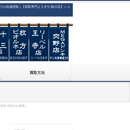
高価買取 | 【買取専門よろずや 駒川店】シャ
買取方法
住吉区 田辺のお客様）