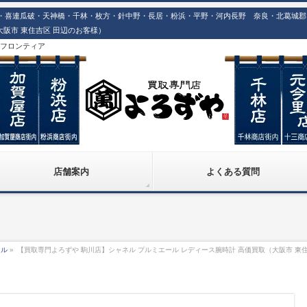
喜連瓜破・天神橋・千林・枚方・針中野・長居・粉浜・平野・河内長野 奈良・北葛城郡での
大阪市 東住吉区 田辺のお客様）
株)フロンティア
店舗案内
よくある質問
ネル
»
【買取専門よろずや 駒川店】シャネル プルミエール レディース腕時計 高価買取（大阪市 東