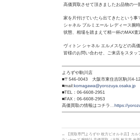
高価買取させて頂きましたお品物の一
家を片付けていたら出てきたという事
シャネル プルミエール レディース腕
状態、相場を踏まえて精一杯のMAX査
ヴィトン シャネル エルメスなどの高
皆様のお問い合わせ、ご来店をスタッ
─────────────────────────
よろずや駒川店
■〒546-0043 大阪市東住吉区駒川4-12
■mail:
komagawa@yorozuya.osaka.jp
■TEL：06-6608-2951
■FAX：06-6608-2953
高価買取の情報はコチラ…
https://yoroz
─────────────────────────
←
【買取専門よろずや 枚方ビオルネ店】カル
ランセーズ 腕時計 高価買取（大阪 枚方市 光