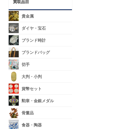
買取品目
貴金属
ダイヤ・宝石
ブランド時計
ブランドバッグ
切手
大判・小判
貨幣セット
勲章・金銀メダル
骨董品
食器・陶器