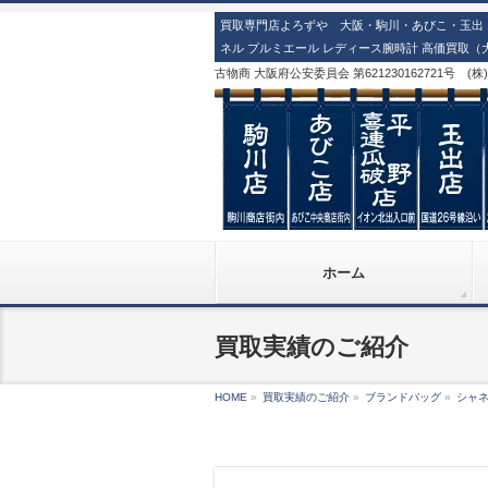
買取専門店よろずや 大阪・駒川・あびこ・玉出・
ネル プルミエール レディース腕時計 高価買取（
古物商 大阪府公安委員会 第621230162721号 (
ホーム
買取実績のご紹介
HOME
»
買取実績のご紹介
»
ブランドバッグ
»
シャ