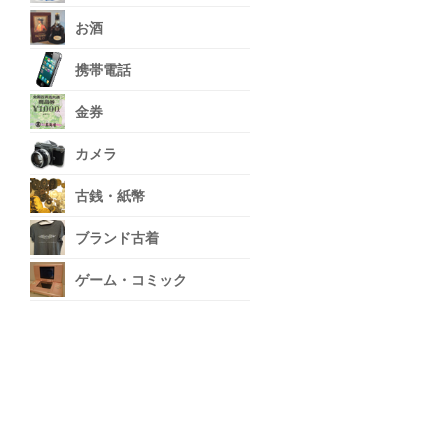
お酒
携帯電話
金券
カメラ
古銭・紙幣
ブランド古着
ゲーム・コミック