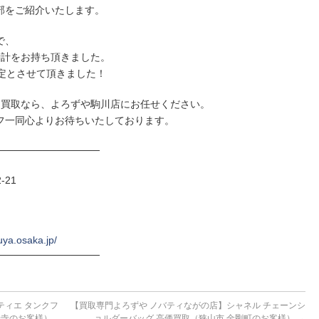
部をご紹介いたします。
で、
時計をお持ち頂きました。
定とさせて頂きました！
価買取なら、よろずや駒川店にお任せください。
フ一同心よりお待ちいたしております。
──────────────
-21
uya.osaka.jp/
──────────────
ティエ タンクフ
【買取専門よろずや ノバティながの店】シャネル チェーンシ
善寺のお客様）
ョルダーバッグ 高価買取（狭山市 金剛町のお客様）
→