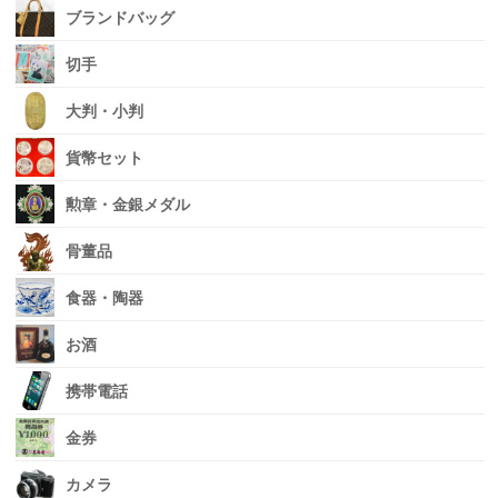
ブランドバッグ
切手
大判・小判
貨幣セット
勲章・金銀メダル
骨董品
食器・陶器
お酒
携帯電話
金券
カメラ