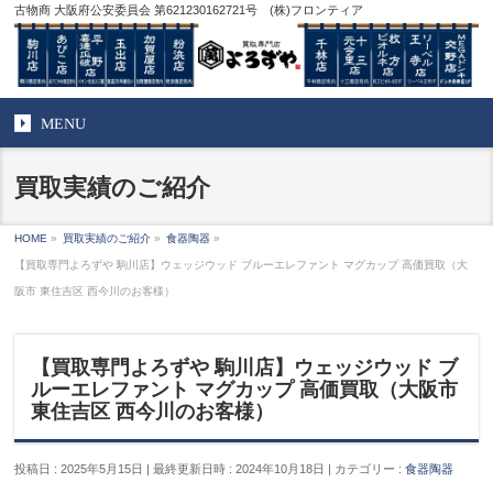
古物商 大阪府公安委員会 第621230162721号 (株)フロンティア
MENU
買取実績のご紹介
HOME
»
買取実績のご紹介
»
食器陶器
»
【買取専門よろずや 駒川店】ウェッジウッド ブルーエレファント マグカップ 高価買取（大
阪市 東住吉区 西今川のお客様）
【買取専門よろずや 駒川店】ウェッジウッド ブ
ルーエレファント マグカップ 高価買取（大阪市
東住吉区 西今川のお客様）
投稿日 : 2025年5月15日
最終更新日時 : 2024年10月18日
カテゴリー :
食器陶器