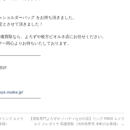
、
55-ショルダーバッグ をお持ち頂きました。
定とさせて頂きました！
高価買取なら、よろずや枚方ビオルネ店にお任せください。
フ一同心よりお待ちいたしております。
──────────────
B1F
uya.osaka.jp/
──────────────
 リング エメラ
【買取専門よろずや ノバティながの店】リング Pt900 エメラ
客様）
ルド メレダイヤ 高価買取（河内長野市 本町のお客様）
→