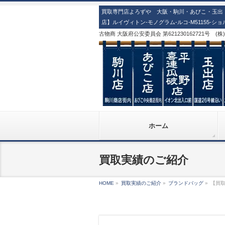
買取専門店よろずや 大阪・駒川・あびこ・玉出・
店】ルイヴィトン-モノグラム-ルコ-M51155-
古物商 大阪府公安委員会 第621230162721号 (
ホーム
買取実績のご紹介
HOME
»
買取実績のご紹介
»
ブランドバッグ
»
【買取