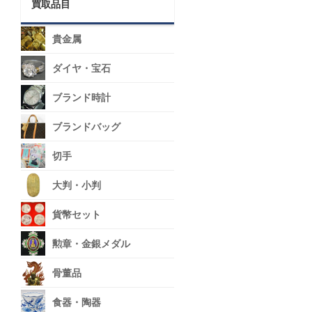
買取品目
貴金属
ダイヤ・宝石
ブランド時計
ブランドバッグ
切手
大判・小判
貨幣セット
勲章・金銀メダル
骨董品
食器・陶器