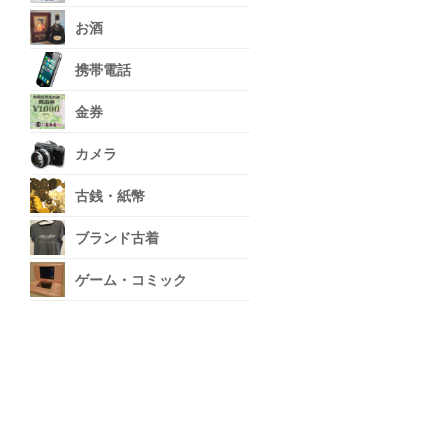
お酒
携帯電話
金券
カメラ
古銭・紙幣
ブランド古着
ゲーム・コミック