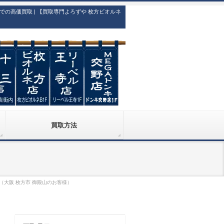
高価買取 | 【買取専門よろずや 枚方ビオルネ
買取方法
取（大阪 枚方市 御殿山のお客様）