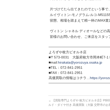
片づけてたら出てきたのでという事で
ルイヴィトン-モノグラム-ルコ-M511
状態、相場を踏まえて精一杯のMAX査
ヴィトン シャネル ディオールなどの
皆様のお問い合わせ、ご来店をスタッ
─────────────────────────
よろずや枚方ビオルネ店
■〒573-0031 大阪府枚方市岡本町7-1 
■mail:
hirakata@yorozuya.osaka.jp
■TEL：072-841-2951
■FAX：072-841-2951
高価買取の情報はコチラ…
https://yoroz
─────────────────────────
←
【買取専門よろずや 枚方ビオルネ店】Pt900
ルド・ダイヤ付き 高価買取（大阪 交野市のお