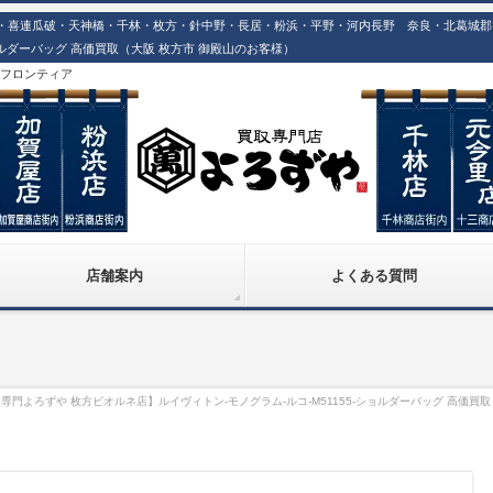
喜連瓜破・天神橋・千林・枚方・針中野・長居・粉浜・平野・河内長野 奈良・北葛城郡での
ショルダーバッグ 高価買取（大阪 枚方市 御殿山のお客様）
株)フロンティア
店舗案内
よくある質問
専門よろずや 枚方ビオルネ店】ルイヴィトン-モノグラム-ルコ-M51155-ショルダーバッグ 高価買