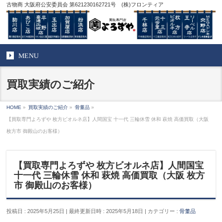
古物商 大阪府公安委員会 第621230162721号 (株)フロンティア
MENU
買取実績のご紹介
HOME
»
買取実績のご紹介
»
骨董品
»
【買取専門よろずや 枚方ビオルネ店】人間国宝 十一代 三輪休雪 休和 萩焼 高価買取（大阪
枚方市 御殿山のお客様）
【買取専門よろずや 枚方ビオルネ店】人間国宝
十一代 三輪休雪 休和 萩焼 高価買取（大阪 枚方
市 御殿山のお客様）
投稿日 : 2025年5月25日
最終更新日時 : 2025年5月18日
カテゴリー :
骨董品