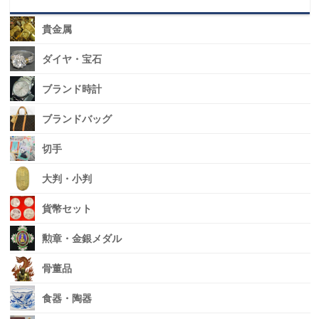
貴金属
ダイヤ・宝石
ブランド時計
ブランドバッグ
切手
大判・小判
貨幣セット
勲章・金銀メダル
骨董品
食器・陶器