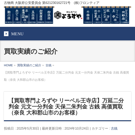
古物商 大阪府公安委員会 第621230162721号 (株)フロンティア
MENU
買取実績のご紹介
HOME
»
買取実績のご紹介
»
古銭
»
【買取専門よろずや リーベル王寺店】万延二分判金 元文一分判金 天保二朱判金 古銭 高価買
取（奈良 大和郡山市のお客様）
【買取専門よろずや リーベル王寺店】万延二分
判金 元文一分判金 天保二朱判金 古銭 高価買取
（奈良 大和郡山市のお客様）
投稿日 : 2025年5月30日
最終更新日時 : 2024年10月24日
カテゴリー :
古銭