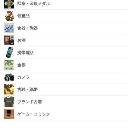
勲章・金銀メダル
骨董品
食器・陶器
お酒
携帯電話
金券
カメラ
古銭・紙幣
ブランド古着
ゲーム・コミック