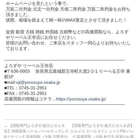
ホームページを見たという事で、
万延二分判金 元文一分判金 天保二朱判金 万延二朱判金をお持ち
頂きました。
状態、相場を踏まえて精一杯のMAX査定とさせて頂きました！
金貨 銀貨 古銭 雑銭 外国銭 古紙幣などの高価買取なら、よろず
やリーベル王寺店にお任せください。
皆様のお問い合わせ、ご来店をスタッフ一同心よりお待ちいたし
ております。
───────────────────────────────────────
よろずや リーベル王寺店
■〒636-0003 奈良県北葛城郡王寺町久度2-2-1 りーべる王寺 東
館1F
■mail:
oji@yorozuya.osaka.jp
■TEL：0745-31-2951
■FAX：0745-31-2951
高価買取の情報はコチラ…
https://yorozuya.osaka.jp/
───────────────────────────────────────
←
【買取専門よろずや 枚方ビオルネ
【買取専門よろずや 枚方ビオルネ店】
店】田崎真珠 パール パールネックレス
エルメス エールライン トートPM バッ
&イヤリング 高価買取（大阪 交野市の
グ 高価買取（大阪 枚方市 長尾のお客