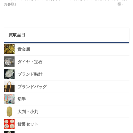
お客様）
様）
→
買取品目
貴金属
ダイヤ・宝石
ブランド時計
ブランドバッグ
切手
大判・小判
貨幣セット