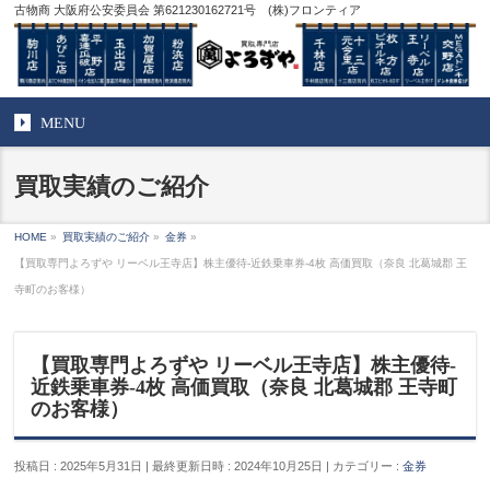
古物商 大阪府公安委員会 第621230162721号 (株)フロンティア
MENU
買取実績のご紹介
HOME
»
買取実績のご紹介
»
金券
»
【買取専門よろずや リーベル王寺店】株主優待-近鉄乗車券-4枚 高価買取（奈良 北葛城郡 王
寺町のお客様）
【買取専門よろずや リーベル王寺店】株主優待-
近鉄乗車券-4枚 高価買取（奈良 北葛城郡 王寺町
のお客様）
投稿日 : 2025年5月31日
最終更新日時 : 2024年10月25日
カテゴリー :
金券