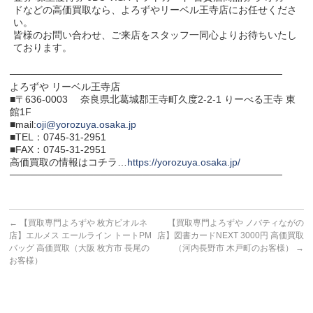
ドなどの高価買取なら、よろずやリーベル王寺店にお任せくださ
い。
皆様のお問い合わせ、ご来店をスタッフ一同心よりお待ちいたし
ております。
───────────────────────────────────────
よろずや リーベル王寺店
■〒636-0003 奈良県北葛城郡王寺町久度2-2-1 りーべる王寺 東
館1F
■mail:
oji@yorozuya.osaka.jp
■TEL：0745-31-2951
■FAX：0745-31-2951
高価買取の情報はコチラ…
https://yorozuya.osaka.jp/
───────────────────────────────────────
←
【買取専門よろずや 枚方ビオルネ
【買取専門よろずや ノバティながの
店】エルメス エールライン トートPM
店】図書カードNEXT 3000円 高価買取
バッグ 高価買取（大阪 枚方市 長尾の
（河内長野市 木戸町のお客様）
→
お客様）