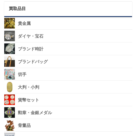
買取品目
貴金属
ダイヤ・宝石
ブランド時計
ブランドバッグ
切手
大判・小判
貨幣セット
勲章・金銀メダル
骨董品