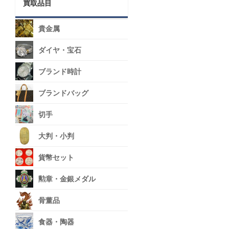
買取品目
貴金属
ダイヤ・宝石
ブランド時計
ブランドバッグ
切手
大判・小判
貨幣セット
勲章・金銀メダル
骨董品
食器・陶器