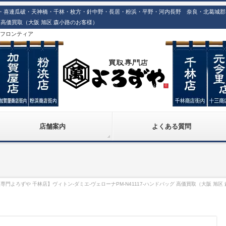
喜連瓜破・天神橋・千林・枚方・針中野・長居・粉浜・平野・河内長野 奈良・北葛城郡での
ッグ 高価買取（大阪 旭区 森小路のお客様）
株)フロンティア
店舗案内
よくある質問
専門よろずや 千林店】ヴィトン-ダミエ-ヴェローナPM-N41117-ハンドバッグ 高価買取（大阪 旭区