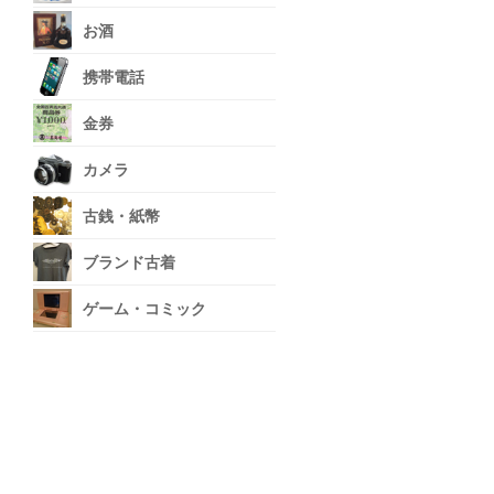
お酒
携帯電話
金券
カメラ
古銭・紙幣
ブランド古着
ゲーム・コミック