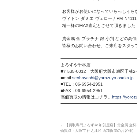
お客様がお使いになっていらっしゃら
ヴィトン-ダミエ-ヴェローナPM-N41
精一杯のMAX査定とさせて頂きました
貴金属 金 プラチナ 銀 小判 などの
皆様のお問い合わせ、ご来店をスタッ
─────────────────────────
よろずや千林店
■〒535-0012 大阪府大阪市旭区千林2-1
■mail:
senbayashi@yorozuya.osaka.jp
■TEL：06-6954-2951
■FAX：06-6954-2951
高価買取の情報はコチラ…
https://yoroz
─────────────────────────
←
【買取専門よろずや 加賀屋店】貴金属 金杯 純金
価買取（大阪市 住之江区 西加賀屋のお客様）