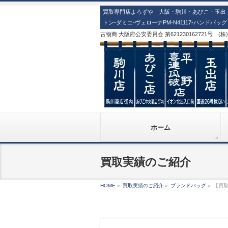
買取専門店よろずや 大阪・駒川・あびこ・玉出・
トン-ダミエ-ヴェローナPM-N41117-ハンドバ
古物商 大阪府公安委員会 第621230162721号 (
ホーム
買取実績のご紹介
HOME
»
買取実績のご紹介
»
ブランドバッグ
»
【買取