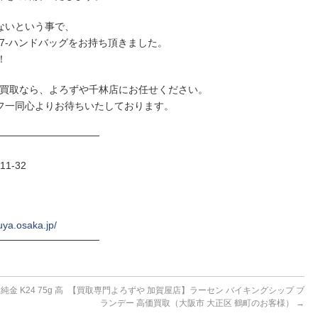
ないという事で、
117-ハンドバッグをお持ち頂きました。
！
高価買取なら、よろずや千林店にお任せください。
フ一同心よりお待ちいたしております。
──────────────
1-32
uya.osaka.jp/
──────────────
 K24 75g 高
【買取専門よろずや 加賀屋店】ラーセン バイキングシップ ブ
ランデー 高価買取（大阪市 大正区 鶴町のお客様）
→