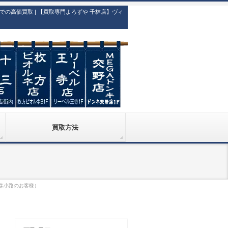
高価買取 | 【買取専門よろずや 千林店】ヴィ
買取方法
 森小路のお客様）