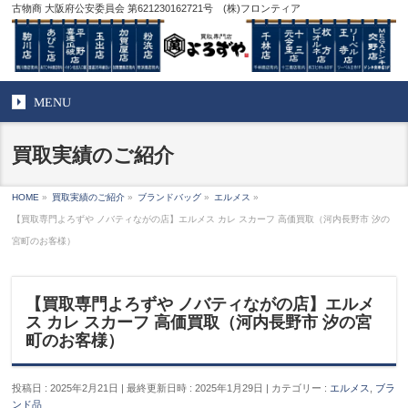
古物商 大阪府公安委員会 第621230162721号 (株)フロンティア
MENU
買取実績のご紹介
HOME
»
買取実績のご紹介
»
ブランドバッグ
»
エルメス
»
【買取専門よろずや ノバティながの店】エルメス カレ スカーフ 高価買取（河内長野市 汐の
宮町のお客様）
【買取専門よろずや ノバティながの店】エルメ
ス カレ スカーフ 高価買取（河内長野市 汐の宮
町のお客様）
投稿日 : 2025年2月21日
最終更新日時 : 2025年1月29日
カテゴリー :
エルメス
,
ブラ
ンド品