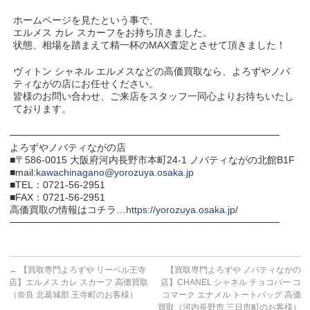
ホームページを見たという事で、
エルメス カレ スカーフをお持ち頂きました。
状態、相場を踏まえて精一杯のMAX査定とさせて頂きました！
ヴィトン シャネル エルメスなどの高価買取なら、よろずやノバ
ティながの店にお任せください。
皆様のお問い合わせ、ご来店をスタッフ一同心よりお待ちいたし
ております。
───────────────────────────────────────
よろずやノバティながの店
■〒586-0015 大阪府河内長野市本町24-1 ノバティながの北館B1F
■mail:
kawachinagano@yorozuya.osaka.jp
■TEL：0721-56-2951
■FAX：0721-56-2951
高価買取の情報はコチラ…
https://yorozuya.osaka.jp/
───────────────────────────────────────
←
【買取専門よろずや リーベル王寺
【買取専門よろずや ノバティながの
店】エルメス カレ スカーフ 高価買取
店】CHANEL シャネル チョコバー コ
（奈良 北葛城郡 王寺町のお客様）
コマーク エナメル トートバッグ 高価
買取（河内長野市 三日市町のお客様）