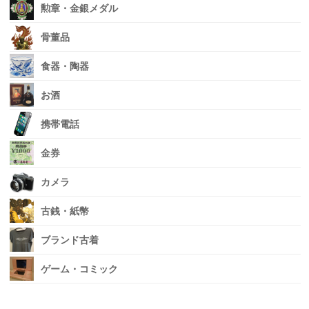
勲章・金銀メダル
骨董品
食器・陶器
お酒
携帯電話
金券
カメラ
古銭・紙幣
ブランド古着
ゲーム・コミック