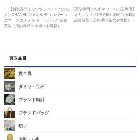
←
【買取専門よろずや ノバティながの
【買取専門よろずや リーベル王寺店】
店】CHANEL シャネル チョコバー コ
オリエント 21石Y497-34600 腕時計
コマーク エナメル トートバッグ 高価
高価買取（奈良 香芝市のお客様）
→
買取（河内長野市 本町のお客様）
買取品目
貴金属
ダイヤ・宝石
ブランド時計
ブランドバッグ
切手
大判・小判