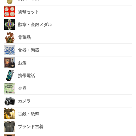
貨幣セット
勲章・金銀メダル
骨董品
食器・陶器
お酒
携帯電話
金券
カメラ
古銭・紙幣
ブランド古着