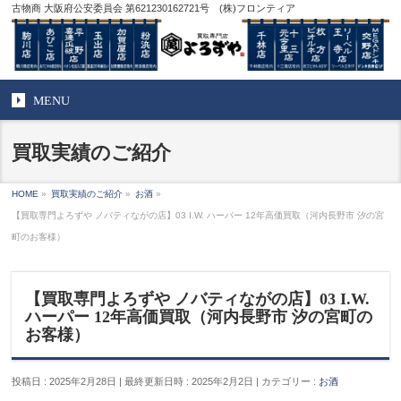
古物商 大阪府公安委員会 第621230162721号 (株)フロンティア
MENU
買取実績のご紹介
HOME
»
買取実績のご紹介
»
お酒
»
【買取専門よろずや ノバティながの店】03 I.W. ハーパー 12年高価買取（河内長野市 汐の宮
町のお客様）
【買取専門よろずや ノバティながの店】03 I.W.
ハーパー 12年高価買取（河内長野市 汐の宮町の
お客様）
投稿日 : 2025年2月28日
最終更新日時 : 2025年2月2日
カテゴリー :
お酒