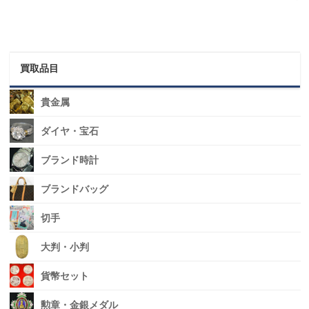
買取品目
貴金属
ダイヤ・宝石
ブランド時計
ブランドバッグ
切手
大判・小判
貨幣セット
勲章・金銀メダル