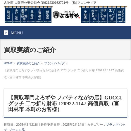
古物商 大阪府公安委員会 第621230162721号 (株)フロンティア
MENU
買取実績のご紹介
HOME
»
買取実績のご紹介
»
ブランドバッグ
»
【買取専門よろずや ノバティながの店】GUCCI グッチ 二つ折り財布 120922.1147 高価買
取（富田林市 本町のお客様）
【買取専門よろずや ノバティながの店】GUCCI
グッチ 二つ折り財布 120922.1147 高価買取（富
田林市 本町のお客様）
投稿日 : 2025年3月21日
最終更新日時 : 2025年2月14日
カテゴリー :
ブランドバッ
グ
,
ブランド品