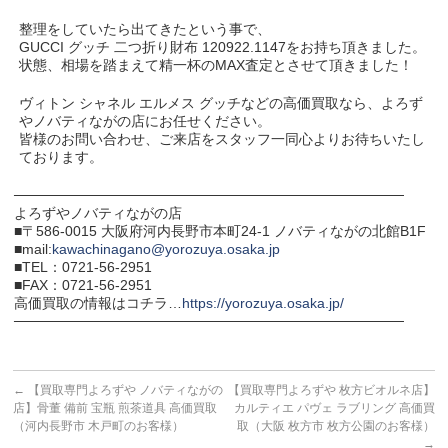
整理をしていたら出てきたという事で、
GUCCI グッチ 二つ折り財布 120922.1147をお持ち頂きました。
状態、相場を踏まえて精一杯のMAX査定とさせて頂きました！
ヴィトン シャネル エルメス グッチなどの高価買取なら、よろず
やノバティながの店にお任せください。
皆様のお問い合わせ、ご来店をスタッフ一同心よりお待ちいたし
ております。
───────────────────────────────────────
よろずやノバティながの店
■〒586-0015 大阪府河内長野市本町24-1 ノバティながの北館B1F
■mail:
kawachinagano@yorozuya.osaka.jp
■TEL：0721-56-2951
■FAX：0721-56-2951
高価買取の情報はコチラ…
https://yorozuya.osaka.jp/
───────────────────────────────────────
←
【買取専門よろずや ノバティながの
【買取専門よろずや 枚方ビオルネ店】
店】骨董 備前 宝瓶 煎茶道具 高価買取
カルティエ パヴェ ラブリング 高価買
（河内長野市 木戸町のお客様）
取（大阪 枚方市 枚方公園のお客様）
→