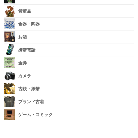
骨董品
食器・陶器
お酒
携帯電話
金券
カメラ
古銭・紙幣
ブランド古着
ゲーム・コミック