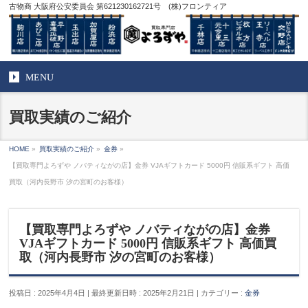
古物商 大阪府公安委員会 第621230162721号 (株)フロンティア
MENU
買取実績のご紹介
HOME
»
買取実績のご紹介
»
金券
»
【買取専門よろずや ノバティながの店】金券 VJAギフトカード 5000円 信販系ギフト 高価
買取（河内長野市 汐の宮町のお客様）
【買取専門よろずや ノバティながの店】金券
VJAギフトカード 5000円 信販系ギフト 高価買
取（河内長野市 汐の宮町のお客様）
投稿日 : 2025年4月4日
最終更新日時 : 2025年2月21日
カテゴリー :
金券