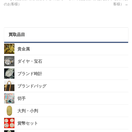
のお客様）
客様）
→
買取品目
貴金属
ダイヤ・宝石
ブランド時計
ブランドバッグ
切手
大判・小判
貨幣セット