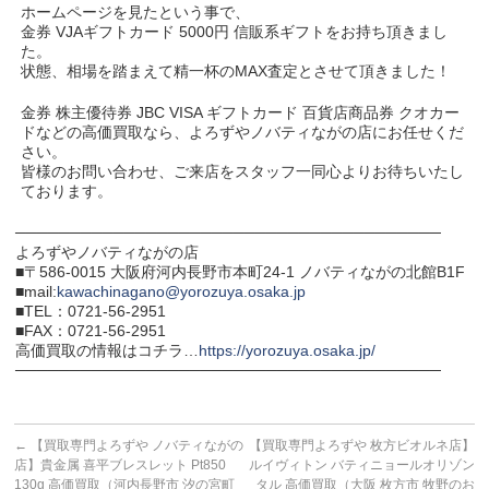
ホームページを見たという事で、
金券 VJAギフトカード 5000円 信販系ギフトをお持ち頂きまし
た。
状態、相場を踏まえて精一杯のMAX査定とさせて頂きました！
金券 株主優待券 JBC VISA ギフトカード 百貨店商品券 クオカー
ドなどの高価買取なら、よろずやノバティながの店にお任せくだ
さい。
皆様のお問い合わせ、ご来店をスタッフ一同心よりお待ちいたし
ております。
───────────────────────────────────────
よろずやノバティながの店
■〒586-0015 大阪府河内長野市本町24-1 ノバティながの北館B1F
■mail:
kawachinagano@yorozuya.osaka.jp
■TEL：0721-56-2951
■FAX：0721-56-2951
高価買取の情報はコチラ…
https://yorozuya.osaka.jp/
───────────────────────────────────────
←
【買取専門よろずや ノバティながの
【買取専門よろずや 枚方ビオルネ店】
店】貴金属 喜平ブレスレット Pt850
ルイヴィトン バティニョールオリゾン
130g 高価買取（河内長野市 汐の宮町
タル 高価買取（大阪 枚方市 牧野のお