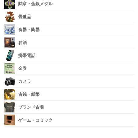
勲章・金銀メダル
骨董品
食器・陶器
お酒
携帯電話
金券
カメラ
古銭・紙幣
ブランド古着
ゲーム・コミック