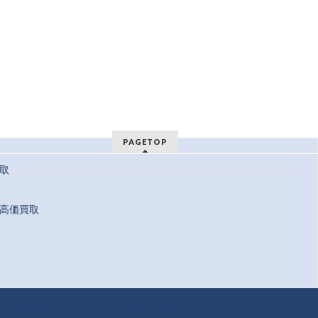
PAGETOP
取
高価買取
 Reserved.
方ビオルネ店
ノバティながの店
コラム