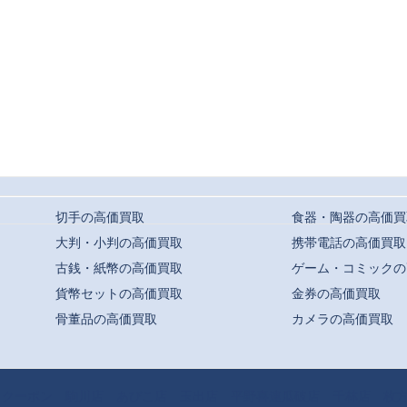
切手の高価買取
食器・陶器の高価買
大判・小判の高価買取
携帯電話の高価買取
古銭・紙幣の高価買取
ゲーム・コミックの
貨幣セットの高価買取
金券の高価買取
骨董品の高価買取
カメラの高価買取
t ©
駒川・針中野・平野での高価買取ならおまかせ｜買取専門店よろずや
All Rights
クーポン
駒川店
あびこ店
玉出店
平野喜連瓜破店
千林店
枚