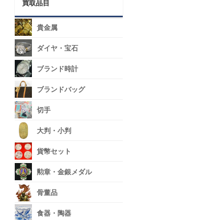
買取品目
貴金属
ダイヤ・宝石
ブランド時計
ブランドバッグ
切手
大判・小判
貨幣セット
勲章・金銀メダル
骨董品
食器・陶器