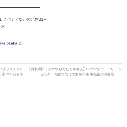
──────────────
-1 ノバティながの北館B1F
.jp
uya.osaka.jp/
──────────────
r クリスチャン
【買取専門よろずや 枚方ビオルネ店】Burberry バーバリー シ
野市 本町のお客
ョルダー 高価買取（大阪 枚方市 御殿山のお客様）
→