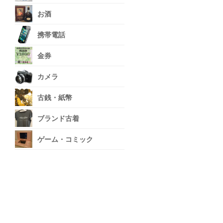
お酒
携帯電話
金券
カメラ
古銭・紙幣
ブランド古着
ゲーム・コミック