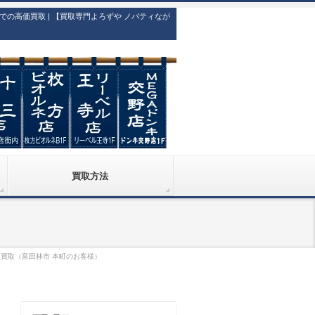
高価買取 | 【買取専門よろずや ノバティなが
買取方法
 高価買取（富田林市 本町のお客様）