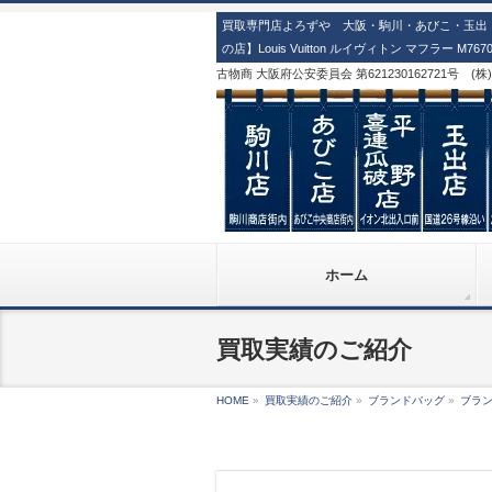
買取専門店よろずや 大阪・駒川・あびこ・玉出・
の店】Louis Vuitton ルイヴィトン マフラー 
古物商 大阪府公安委員会 第621230162721号 (
ホーム
買取実績のご紹介
HOME
»
買取実績のご紹介
»
ブランドバッグ
»
ブラ