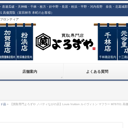
喜連瓜破・天神橋・千林・枚方・針中野・長居・粉浜・平野・河内長野 奈良・北葛城郡での
M76701 高価買取（富田林市 本町のお客様）
株)フロンティア
店舗案内
よくある質問
ンド品
»
【買取専門よろずや ノバティながの店】Louis Vuitton ルイヴィトン マフラー M76701