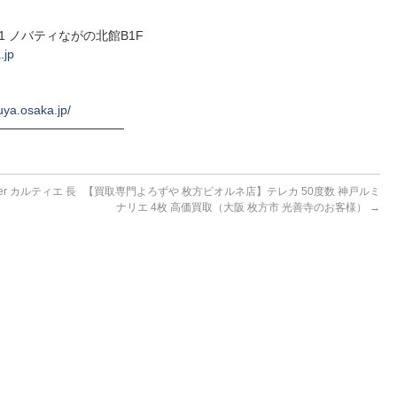
-1 ノバティながの北館B1F
.jp
uya.osaka.jp/
──────────────
r カルティエ 長
【買取専門よろずや 枚方ビオルネ店】テレカ 50度数 神戸ルミ
ナリエ 4枚 高価買取（大阪 枚方市 光善寺のお客様）
→