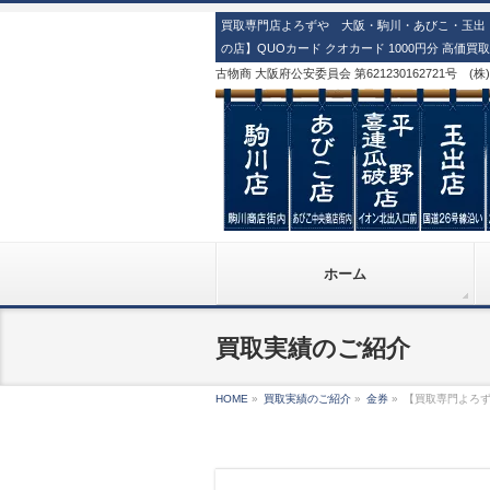
買取専門店よろずや 大阪・駒川・あびこ・玉出・
の店】QUOカード クオカード 1000円分 高価
古物商 大阪府公安委員会 第621230162721号 (
ホーム
買取実績のご紹介
HOME
»
買取実績のご紹介
»
金券
»
【買取専門よろず