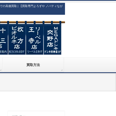
高価買取 | 【買取専門よろずや ノバティなが
買取方法
）