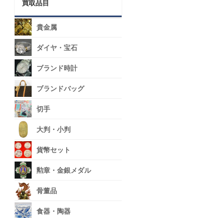
買取品目
貴金属
ダイヤ・宝石
ブランド時計
ブランドバッグ
切手
大判・小判
貨幣セット
勲章・金銀メダル
骨董品
食器・陶器