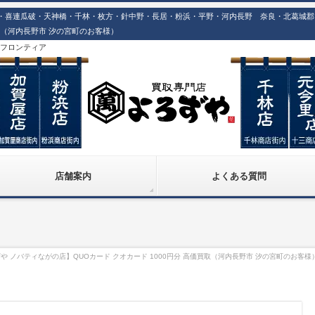
喜連瓜破・天神橋・千林・枚方・針中野・長居・粉浜・平野・河内長野 奈良・北葛城郡での
買取（河内長野市 汐の宮町のお客様）
株)フロンティア
店舗案内
よくある質問
や ノバティながの店】QUOカード クオカード 1000円分 高価買取（河内長野市 汐の宮町のお客様