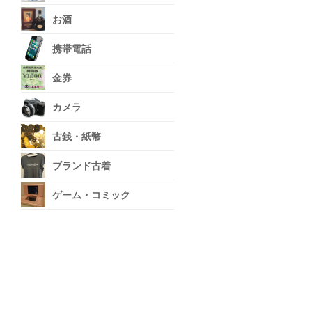
お酒
携帯電話
金券
カメラ
古銭・紙幣
ブランド古着
ゲーム・コミック