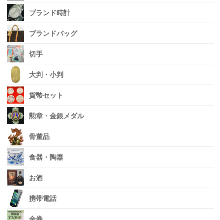
ブランド時計
ブランドバッグ
切手
大判・小判
貨幣セット
勲章・金銀メダル
骨董品
食器・陶器
お酒
携帯電話
金券