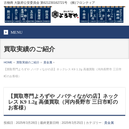
古物商 大阪府公安委員会 第621230162721号 (株)フロンティア
MENU
買取実績のご紹介
HOME
»
買取実績のご紹介
»
貴金属
»
【買取専門よろずや ノバティながの店】ネックレス K9 1.2g 高価買取（河内長野市 三日市
町のお客様）
【買取専門よろずや ノバティながの店】ネック
レス K9 1.2g 高価買取（河内長野市 三日市町の
お客様）
投稿日 : 2025年3月28日
最終更新日時 : 2025年3月25日
カテゴリー :
貴金属