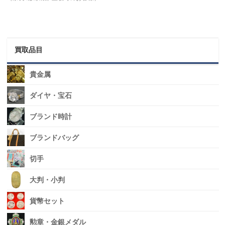
買取品目
貴金属
ダイヤ・宝石
ブランド時計
ブランドバッグ
切手
大判・小判
貨幣セット
勲章・金銀メダル