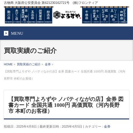
古物商 大阪府公安委員会 第621230162721号 (株)フロンティア
MENU
買取実績のご紹介
HOME
»
買取実績のご紹介
»
金券
»
【買取専門よろずや ノバティながの店】金券 図書カード 全国共通 1000円 高価買取（河内
長野市 本町のお客様）
【買取専門よろずや ノバティながの店】金券 図
書カード 全国共通 1000円 高価買取（河内長野
市 本町のお客様）
投稿日 : 2025年4月8日
最終更新日時 : 2025年4月5日
カテゴリー :
金券