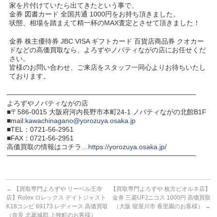
家を片付けていたら出てきたという事で、
金券 図書カード 全国共通 1000円をお持ち頂きました。
状態、相場を踏まえて精一杯のMAX査定とさせて頂きました！
金券 株主優待券 JBC VISA ギフトカード 百貨店商品券 クオカー
ドなどの高価買取なら、よろずやノバティながの店にお任せくだ
さい。
皆様のお問い合わせ、ご来店をスタッフ一同心よりお待ちいたし
ております。
───────────────────────────────────────
よろずやノバティながの店
■〒586-0015 大阪府河内長野市本町24-1 ノバティながの北館B1F
■mail:
kawachinagano@yorozuya.osaka.jp
■TEL：0721-56-2951
■FAX：0721-56-2951
高価買取の情報はコチラ…
https://yorozuya.osaka.jp/
───────────────────────────────────────
←
【買取専門よろずや リーベル王寺
【買取専門よろずや 枚方ビオルネ店】
店】Rolex ロレックス デイトジャスト
金券 三菱UFJニコス 1000円 高価買取
K18コンビ 69173 レディース 高価買取
（大阪 寝屋川市 香里園のお客様）
→
（奈良 北葛城郡 上牧町のお客様）