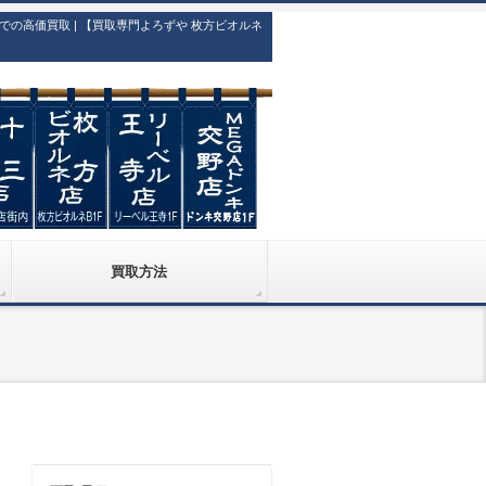
高価買取 | 【買取専門よろずや 枚方ビオルネ
買取方法