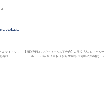
B1F
uya.osaka.jp/
──────────────
クス デイトジャ
【買取専門よろずや リーベル王寺店】未開栓 古酒 ロイヤルサ
のお客様）
ルート21年 高価買取（奈良 生駒郡 斑鳩町のお客様）
→