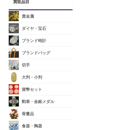
買取品目
貴金属
ダイヤ・宝石
ブランド時計
ブランドバッグ
切手
大判・小判
貨幣セット
勲章・金銀メダル
骨董品
食器・陶器