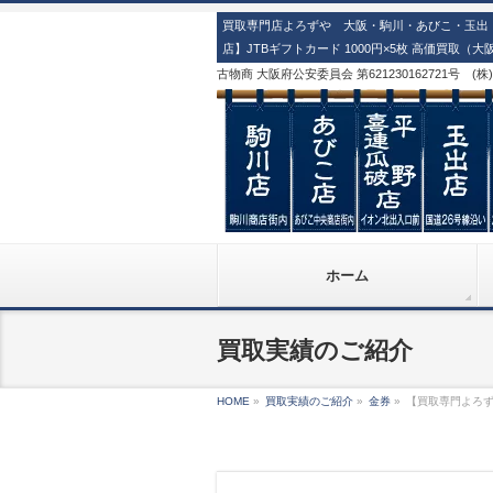
買取専門店よろずや 大阪・駒川・あびこ・玉出・
店】JTBギフトカード 1000円×5枚 高価買取（
古物商 大阪府公安委員会 第621230162721号 (
ホーム
買取実績のご紹介
HOME
»
買取実績のご紹介
»
金券
»
【買取専門よろずや