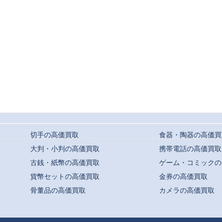
切手の高価買取
食器・陶器の高価買
大判・小判の高価買取
携帯電話の高価買取
古銭・紙幣の高価買取
ゲーム・コミックの
貨幣セットの高価買取
金券の高価買取
骨董品の高価買取
カメラの高価買取
t ©
駒川・針中野・平野での高価買取ならおまかせ｜買取専門店よろずや
All Rights