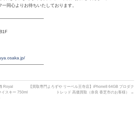
フ一同心よりお待ちいたしております。
──────────────
B1F
uya.osaka.jp/
──────────────
Royal
【買取専門よろずや リーベル王寺店】iPhone8 64GB プロダク
イスキー 750ml
トレッド 高価買取（奈良 香芝市のお客様）
→
）