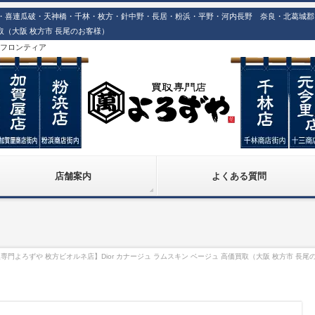
喜連瓜破・天神橋・千林・枚方・針中野・長居・粉浜・平野・河内長野 奈良・北葛城郡での
買取（大阪 枚方市 長尾のお客様）
株)フロンティア
店舗案内
よくある質問
専門よろずや 枚方ビオルネ店】Dior カナージュ ラムスキン ベージュ 高価買取（大阪 枚方市 長尾