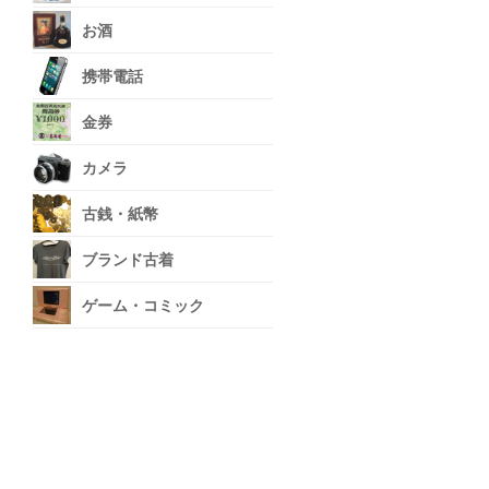
お酒
携帯電話
金券
カメラ
古銭・紙幣
ブランド古着
ゲーム・コミック