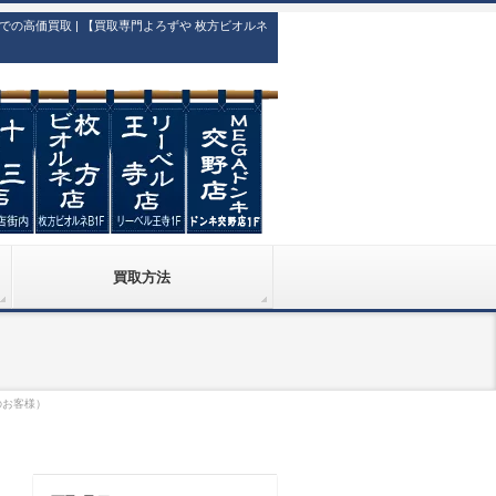
高価買取 | 【買取専門よろずや 枚方ビオルネ
買取方法
のお客様）