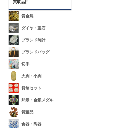
買取品目
貴金属
ダイヤ・宝石
ブランド時計
ブランドバッグ
切手
大判・小判
貨幣セット
勲章・金銀メダル
骨董品
食器・陶器