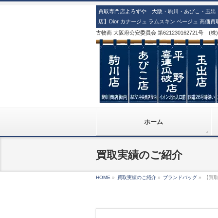
買取専門店よろずや 大阪・駒川・あびこ・玉出・
店】Dior カナージュ ラムスキン ベージュ 高価
古物商 大阪府公安委員会 第621230162721号 (
ホーム
買取実績のご紹介
HOME
»
買取実績のご紹介
»
ブランドバッグ
»
【買取