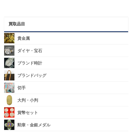
買取品目
貴金属
ダイヤ・宝石
ブランド時計
ブランドバッグ
切手
大判・小判
貨幣セット
勲章・金銀メダル