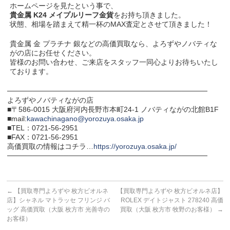
ホームページを見たという事で、
貴金属 K24 メイプルリーフ金貨
をお持ち頂きました。
状態、相場を踏まえて精一杯のMAX査定とさせて頂きました！
貴金属 金 プラチナ 銀などの高価買取なら、よろずやノバティな
がの店にお任せください。
皆様のお問い合わせ、ご来店をスタッフ一同心よりお待ちいたし
ております。
───────────────────────────────────────
よろずやノバティながの店
■〒586-0015 大阪府河内長野市本町24-1 ノバティながの北館B1F
■mail:
kawachinagano@yorozuya.osaka.jp
■TEL：0721-56-2951
■FAX：0721-56-2951
高価買取の情報はコチラ…
https://yorozuya.osaka.jp/
───────────────────────────────────────
←
【買取専門よろずや 枚方ビオルネ
【買取専門よろずや 枚方ビオルネ店】
店】シャネル マトラッセ フリンジ バ
ROLEX デイトジャスト 278240 高価
ッグ 高価買取（大阪 枚方市 光善寺の
買取（大阪 枚方市 牧野のお客様）
→
お客様）