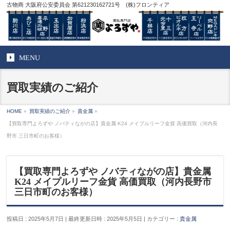
古物商 大阪府公安委員会 第621230162721号 (株)フロンティア
MENU
買取実績のご紹介
HOME
»
買取実績のご紹介
»
貴金属
»
【買取専門よろずや ノバティながの店】貴金属 K24 メイプルリーフ金貨 高価買取（河内長
野市 三日市町のお客様）
【買取専門よろずや ノバティながの店】貴金属
K24 メイプルリーフ金貨 高価買取（河内長野市
三日市町のお客様）
投稿日 : 2025年5月7日
最終更新日時 : 2025年5月5日
カテゴリー :
貴金属