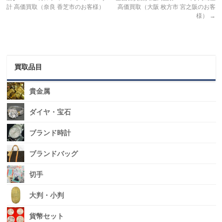
計 高価買取（奈良 香芝市のお客様）
高価買取（大阪 枚方市 宮之阪のお客
様）
→
買取品目
貴金属
ダイヤ・宝石
ブランド時計
ブランドバッグ
切手
大判・小判
貨幣セット