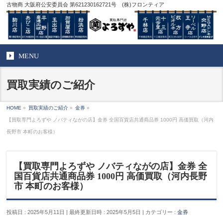
古物商 大阪府公安委員会 第621230162721号 (株)フロンティア
MENU
買取実績のご紹介
HOME
»
買取実績のご紹介
»
金券
»
【買取専門よろずや ノバティながの店】金券 全国百貨店共通商品券 1000円 高価買取（河内
長野市 本町のお客様）
【買取専門よろずや ノバティながの店】金券 全
国百貨店共通商品券 1000円 高価買取（河内長野
市 本町のお客様）
投稿日 : 2025年5月11日
最終更新日時 : 2025年5月5日
カテゴリー :
金券