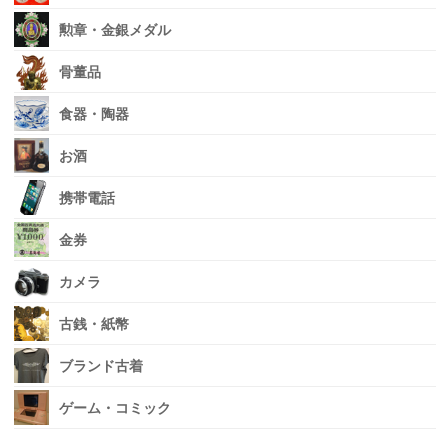
勲章・金銀メダル
骨董品
食器・陶器
お酒
携帯電話
金券
カメラ
古銭・紙幣
ブランド古着
ゲーム・コミック