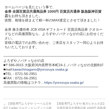
ホームページを見たという事で、
金券 全国百貨店共通商品券 1000円 百貨店共通券 阪急阪神百貨
店
をお持ち頂きました。
状態、相場を踏まえて精一杯のMAX査定とさせて頂きました！
金券 株主優待券 JCB VISA ギフトカード 百貨店商品券 クオカー
ドなどの高価買取なら、よろずやノバティながの店にお任せくだ
さい。
皆様の電話でのお問い合わせ、ご来店をスタッフ一同心よりお待
ちいたしております。
───────────────────────────────────────
よろずやノバティながの店
■〒586-0015 大阪府河内長野市本町24-1 ノバティながの北館B1F
■mail:
kawachinagano@yorozuya.osaka.jp
■TEL：0721-56-2951
■FAX：0721-56-2951
高価買取の情報はコチラ…
https://yorozuya.osaka.jp/
───────────────────────────────────────
←
【買取専門よろずや リーベル王寺
【買取専門よろずや 枚方ビオルネ店】
店】Cartier カルティエ レディース時
全国百貨店共通商品券 1000円 高島屋