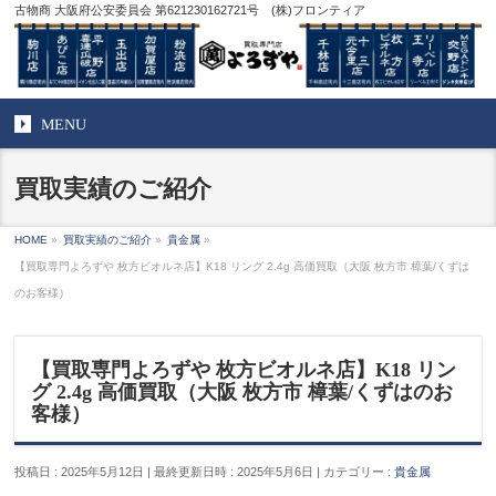
古物商 大阪府公安委員会 第621230162721号 (株)フロンティア
MENU
買取実績のご紹介
HOME
»
買取実績のご紹介
»
貴金属
»
【買取専門よろずや 枚方ビオルネ店】K18 リング 2.4g 高価買取（大阪 枚方市 樟葉/くずは
のお客様）
【買取専門よろずや 枚方ビオルネ店】K18 リン
グ 2.4g 高価買取（大阪 枚方市 樟葉/くずはのお
客様）
投稿日 : 2025年5月12日
最終更新日時 : 2025年5月6日
カテゴリー :
貴金属