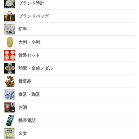
ブランド時計
ブランドバッグ
切手
大判・小判
貨幣セット
勲章・金銀メダル
骨董品
食器・陶器
お酒
携帯電話
金券