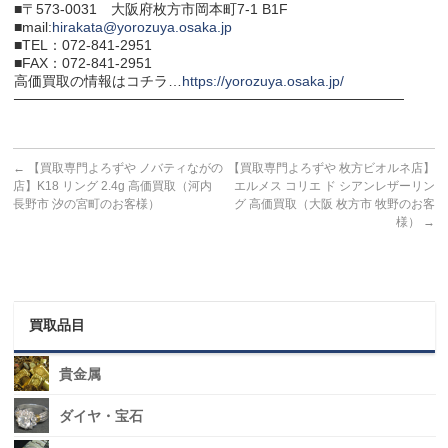
■〒573-0031 大阪府枚方市岡本町7-1 B1F
■mail:
hirakata@yorozuya.osaka.jp
■TEL：072-841-2951
■FAX：072-841-2951
高価買取の情報はコチラ…
https://yorozuya.osaka.jp/
───────────────────────────────────────
←
【買取専門よろずや ノバティながの
【買取専門よろずや 枚方ビオルネ店】
店】K18 リング 2.4g 高価買取（河内
エルメス コリエ ド シアンレザーリン
長野市 汐の宮町のお客様）
グ 高価買取（大阪 枚方市 牧野のお客
様）
→
買取品目
貴金属
ダイヤ・宝石