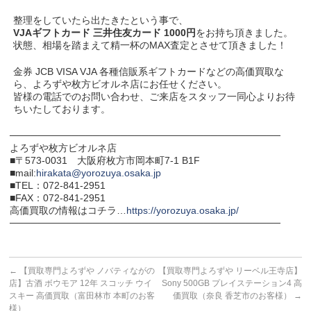
整理をしていたら出たきたという事で、
VJAギフトカード 三井住友カード 1000円
をお持ち頂きました。
状態、相場を踏まえて精一杯のMAX査定とさせて頂きました！
金券 JCB VISA VJA 各種信販系ギフトカードなどの高価買取な
ら、よろずや枚方ビオルネ店にお任せください。
皆様の電話でのお問い合わせ、ご来店をスタッフ一同心よりお待
ちいたしております。
───────────────────────────────────────
よろずや枚方ビオルネ店
■〒573-0031 大阪府枚方市岡本町7-1 B1F
■mail:
hirakata@yorozuya.osaka.jp
■TEL：072-841-2951
■FAX：072-841-2951
高価買取の情報はコチラ…
https://yorozuya.osaka.jp/
───────────────────────────────────────
←
【買取専門よろずや ノバティながの
【買取専門よろずや リーベル王寺店】
店】古酒 ボウモア 12年 スコッチ ウイ
Sony 500GB プレイステーション4 高
スキー 高価買取（富田林市 本町のお客
価買取（奈良 香芝市のお客様）
→
様）