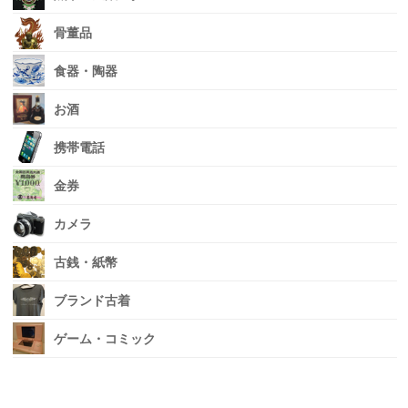
骨董品
食器・陶器
お酒
携帯電話
金券
カメラ
古銭・紙幣
ブランド古着
ゲーム・コミック