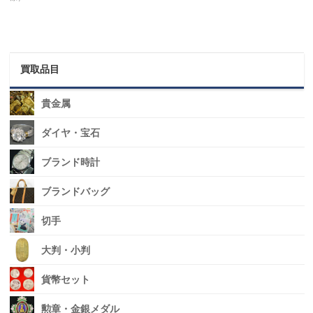
買取品目
貴金属
ダイヤ・宝石
ブランド時計
ブランドバッグ
切手
大判・小判
貨幣セット
勲章・金銀メダル