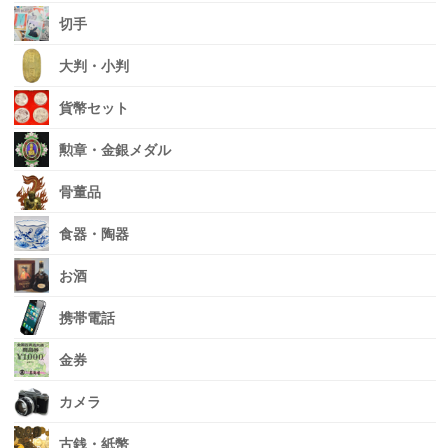
切手
大判・小判
貨幣セット
勲章・金銀メダル
骨董品
食器・陶器
お酒
携帯電話
金券
カメラ
古銭・紙幣