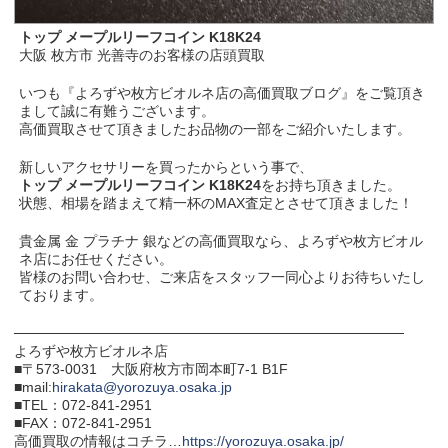
トップ メープルリーフコイン K18K24
大阪 枚方市 光善寺のお客様の店頭買取
いつも『よろずや枚方ビオルネ店の高価買取ブログ』をご覧頂き
まして誠に有難うございます。
高価買取させて頂きましたお品物の一部をご紹介いたします。
新しいアクセサリーを買ったからという事で、
トップ メープルリーフコイン K18K24
をお持ち頂きました。
状態、相場を踏まえて精一杯のMAX査定とさせて頂きました！
貴金属 金 プラチナ 銀などの高価買取なら、よろずや枚方ビオル
ネ店にお任せください。
皆様のお問い合わせ、ご来店をスタッフ一同心よりお待ちいたし
ております。
───────────────────────────────────────
よろずや枚方ビオルネ店
■〒573-0031 大阪府枚方市岡本町7-1 B1F
■mail:
hirakata@yorozuya.osaka.jp
■TEL：072-841-2951
■FAX：072-841-2951
高価買取の情報はコチラ…
https://yorozuya.osaka.jp/