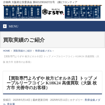
古物商 大阪府公安委員会 第621230162721号 (株)フロンティア
MENU
買取実績のご紹介
HOME
»
買取実績のご紹介
»
勲章金銀メダル
»
【買取専門よろずや 枚方ビオルネ店】トップ メープルリーフコイン K18K24 高価買取（大
阪 枚方市 光善寺のお客様）
【買取専門よろずや 枚方ビオルネ店】トップ メ
ープルリーフコイン K18K24 高価買取（大阪 枚
方市 光善寺のお客様）
投稿日 : 2025年5月14日
最終更新日時 : 2025年5月11日
カテゴリー :
勲章金銀メダ
ル
,
貴金属