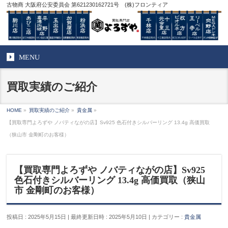
古物商 大阪府公安委員会 第621230162721号 (株)フロンティア
MENU
買取実績のご紹介
HOME
»
買取実績のご紹介
»
貴金属
»
【買取専門よろずや ノバティながの店】Sv925 色石付きシルバーリング 13.4g 高価買取
（狭山市 金剛町のお客様）
【買取専門よろずや ノバティながの店】Sv925
色石付きシルバーリング 13.4g 高価買取（狭山
市 金剛町のお客様）
投稿日 : 2025年5月15日
最終更新日時 : 2025年5月10日
カテゴリー :
貴金属