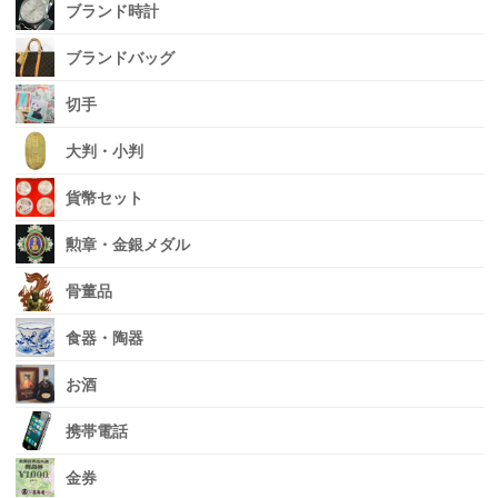
ブランド時計
ブランドバッグ
切手
大判・小判
貨幣セット
勲章・金銀メダル
骨董品
食器・陶器
お酒
携帯電話
金券