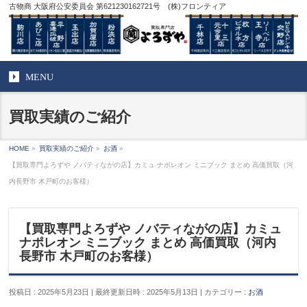
古物商 大阪府公安委員会 第621230162721号 (株)フロンティア
MENU
買取実績のご紹介
HOME
»
買取実績のご紹介
»
お酒
»
【買取専門よろずや ノバティながの店】カミュ ナポレオン ミニブック まとめ 高価買取（河
内長野市 木戸町のお客様）
【買取専門よろずや ノバティながの店】カミュ
ナポレオン ミニブック まとめ 高価買取（河内
長野市 木戸町のお客様）
投稿日 : 2025年5月23日
最終更新日時 : 2025年5月13日
カテゴリー :
お酒