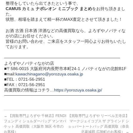
整理をしていたら出てきたという事で、
CAMUS カミュ ナポレオン ミニブック まとめ
をお持ち頂きまし
た。
状態、相場を踏まえて精一杯のMAX査定とさせて頂きました！
お酒 古酒 日本酒 洋酒などの高価買取なら、よろずやノバティな
がの店にお任せください。
皆様のお問い合わせ、ご来店をスタッフ一同心よりお待ちいたし
ております。
───────────────────────────────────────
よろずやノバティながの店
■〒586-0015 大阪府河内長野市本町24-1 ノバティながの北館B1F
■mail:
kawachinagano@yorozuya.osaka.jp
■TEL：0721-56-2951
■FAX：0721-56-2951
高価買取の情報はコチラ…
https://yorozuya.osaka.jp/
───────────────────────────────────────
←
【買取専門よろずや 千林店】FENDI
【買取専門よろずや リーベル王寺店】
フェンディ ショルダーバッグ マンマバ
マークジェイコブス ザ グラインド シ
ケット 高価買取（大阪市 旭区 今市の
ョッパートートバッグ 高価買取（奈良
お客様）
北葛城郡 広陵町のお客様）
→