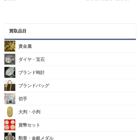
買取品目
貴金属
ダイヤ・宝石
ブランド時計
ブランドバッグ
切手
大判・小判
貨幣セット
勲章・金銀メダル