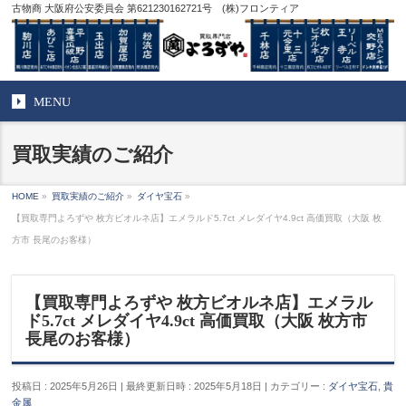
古物商 大阪府公安委員会 第621230162721号 (株)フロンティア
MENU
買取実績のご紹介
HOME
»
買取実績のご紹介
»
ダイヤ宝石
»
【買取専門よろずや 枚方ビオルネ店】エメラルド5.7ct メレダイヤ4.9ct 高価買取（大阪 枚
方市 長尾のお客様）
【買取専門よろずや 枚方ビオルネ店】エメラル
ド5.7ct メレダイヤ4.9ct 高価買取（大阪 枚方市
長尾のお客様）
投稿日 : 2025年5月26日
最終更新日時 : 2025年5月18日
カテゴリー :
ダイヤ宝石
,
貴
金属