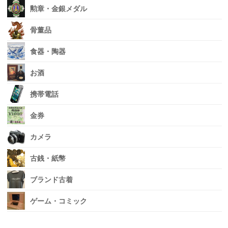
勲章・金銀メダル
骨董品
食器・陶器
お酒
携帯電話
金券
カメラ
古銭・紙幣
ブランド古着
ゲーム・コミック