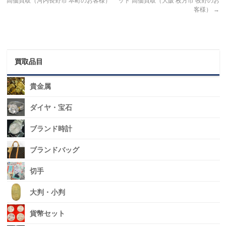
高価買取（河内長野市 本町のお客様）
ット 高価買取（大阪 枚方市 牧野のお
客様）
→
買取品目
貴金属
ダイヤ・宝石
ブランド時計
ブランドバッグ
切手
大判・小判
貨幣セット