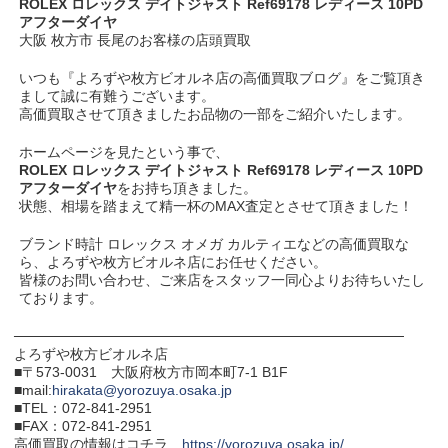
ROLEX ロレックス デイトジャスト Ref69178 レディース 10PD
アフターダイヤ
大阪 枚方市 長尾のお客様の店頭買取
いつも『よろずや枚方ビオルネ店の高価買取ブログ』をご覧頂き
まして誠に有難うございます。
高価買取させて頂きましたお品物の一部をご紹介いたします。
ホームページを見たという事で、
ROLEX ロレックス デイトジャスト Ref69178 レディース 10PD
アフターダイヤ
をお持ち頂きました。
状態、相場を踏まえて精一杯のMAX査定とさせて頂きました！
ブランド時計 ロレックス オメガ カルティエなどの高価買取な
ら、よろずや枚方ビオルネ店にお任せください。
皆様のお問い合わせ、ご来店をスタッフ一同心よりお待ちいたし
ております。
───────────────────────────────────────
よろずや枚方ビオルネ店
■〒573-0031 大阪府枚方市岡本町7-1 B1F
■mail:
hirakata@yorozuya.osaka.jp
■TEL：072-841-2951
■FAX：072-841-2951
高価買取の情報はコチラ…
https://yorozuya.osaka.jp/