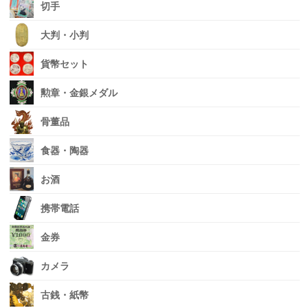
切手
大判・小判
貨幣セット
勲章・金銀メダル
骨董品
食器・陶器
お酒
携帯電話
金券
カメラ
古銭・紙幣