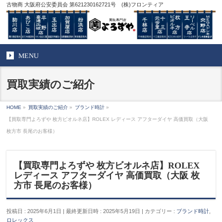
古物商 大阪府公安委員会 第621230162721号 (株)フロンティア
MENU
買取実績のご紹介
HOME
»
買取実績のご紹介
»
ブランド時計
»
【買取専門よろずや 枚方ビオルネ店】ROLEX レディース アフターダイヤ 高価買取（大阪
枚方市 長尾のお客様）
【買取専門よろずや 枚方ビオルネ店】ROLEX
レディース アフターダイヤ 高価買取（大阪 枚
方市 長尾のお客様）
投稿日 : 2025年6月1日
最終更新日時 : 2025年5月19日
カテゴリー :
ブランド時計
,
ロレックス