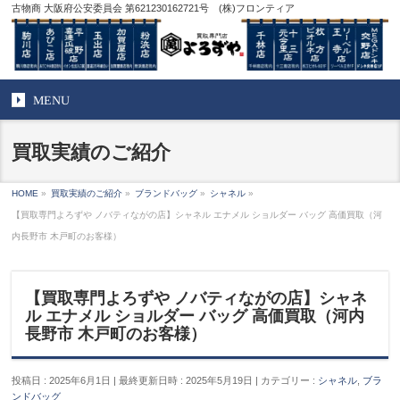
古物商 大阪府公安委員会 第621230162721号 (株)フロンティア
MENU
買取実績のご紹介
HOME
»
買取実績のご紹介
»
ブランドバッグ
»
シャネル
»
【買取専門よろずや ノバティながの店】シャネル エナメル ショルダー バッグ 高価買取（河
内長野市 木戸町のお客様）
【買取専門よろずや ノバティながの店】シャネ
ル エナメル ショルダー バッグ 高価買取（河内
長野市 木戸町のお客様）
投稿日 : 2025年6月1日
最終更新日時 : 2025年5月19日
カテゴリー :
シャネル
,
ブラ
ンドバッグ