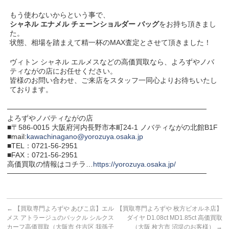
もう使わないからという事で、
シャネル エナメル チェーンショルダー バッグ
をお持ち頂きまし
た。
状態、相場を踏まえて精一杯のMAX査定とさせて頂きました！
ヴィトン シャネル エルメスなどの高価買取なら、よろずやノバ
ティながの店にお任せください。
皆様のお問い合わせ、ご来店をスタッフ一同心よりお待ちいたし
ております。
───────────────────────────────────────
よろずやノバティながの店
■〒586-0015 大阪府河内長野市本町24-1 ノバティながの北館B1F
■mail:
kawachinagano@yorozuya.osaka.jp
■TEL：0721-56-2951
■FAX：0721-56-2951
高価買取の情報はコチラ…
https://yorozuya.osaka.jp/
───────────────────────────────────────
←
【買取専門よろずや あびこ店】エル
【買取専門よろずや 枚方ビオルネ店】
メス アトラージュのバックル シルクス
ダイヤ D1.08ct MD1.85ct 高価買取
カーフ高価買取（大阪市 住吉区 我孫子
（大阪 枚方市 沼堤のお客様）
→