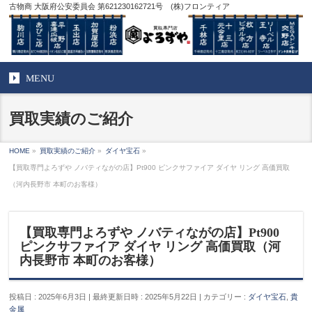
古物商 大阪府公安委員会 第621230162721号 (株)フロンティア
MENU
買取実績のご紹介
HOME
»
買取実績のご紹介
»
ダイヤ宝石
»
【買取専門よろずや ノバティながの店】Pt900 ピンクサファイア ダイヤ リング 高価買取
（河内長野市 本町のお客様）
【買取専門よろずや ノバティながの店】Pt900
ピンクサファイア ダイヤ リング 高価買取（河
内長野市 本町のお客様）
投稿日 : 2025年6月3日
最終更新日時 : 2025年5月22日
カテゴリー :
ダイヤ宝石
,
貴
金属