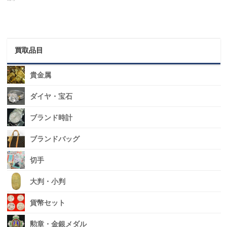
買取品目
貴金属
ダイヤ・宝石
ブランド時計
ブランドバッグ
切手
大判・小判
貨幣セット
勲章・金銀メダル