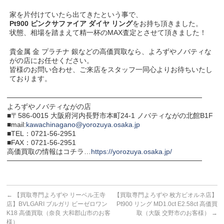
家を片付けていたら出てきたという事で、
Pt900 ピンクサファイア ダイヤ リング
をお持ち頂きました。
状態、相場を踏まえて精一杯のMAX査定とさせて頂きました！
貴金属 金 プラチナ 銀などの高価買取なら、よろずやノバティな
がの店にお任せください。
皆様のお問い合わせ、ご来店をスタッフ一同心よりお待ちいたし
ております。
───────────────────────────────────────
よろずやノバティながの店
■〒586-0015 大阪府河内長野市本町24-1 ノバティながの北館B1F
■mail:
kawachinagano@yorozuya.osaka.jp
■TEL：0721-56-2951
■FAX：0721-56-2951
高価買取の情報はコチラ…
https://yorozuya.osaka.jp/
───────────────────────────────────────
←
【買取専門よろずや リーベル王寺
【買取専門よろずや 枚方ビオルネ店】
店】BVLGARI ブルガリ ビーゼロワン
Pt900 リング MD1.0ct E2.58ct 高価買
K18 高価買取（奈良 大和郡山市のお客
取（大阪 交野市のお客様）
→
様）