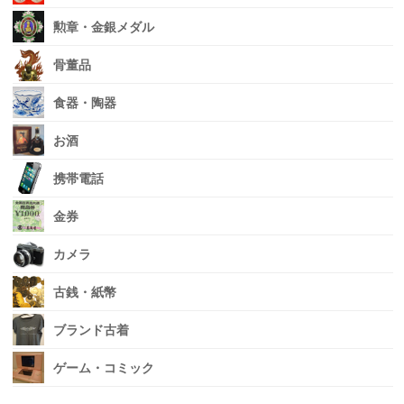
勲章・金銀メダル
骨董品
食器・陶器
お酒
携帯電話
金券
カメラ
古銭・紙幣
ブランド古着
ゲーム・コミック