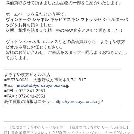
高価買取させて頂きましたお品物の一部をご紹介いたします。
ホームページを見たという事で、
ヴィンテージ シャネル キャビアスキン マトラッセ ショルダーバ
ッグ
をお持ち頂きました。
状態、相場を踏まえて精一杯のMAX査定とさせて頂きました！
ヴィトン シャネル エルメスなどの高価買取なら、よろずや枚方
ビオルネ店にお任せください。
皆様のお問い合わせ、ご来店をスタッフ一同心よりお待ちいたし
ております。
───────────────────────────────────────
よろずや枚方ビオルネ店
■〒573-0031 大阪府枚方市岡本町7-1 B1F
■mail:
hirakata@yorozuya.osaka.jp
■TEL：072-841-2951
■FAX：072-841-2951
高価買取の情報はコチラ…
https://yorozuya.osaka.jp/
───────────────────────────────────────
←
【買取専門よろずや リーベル王寺
【買取専門よろずや リーベル王寺店】
店】貴金属 喜平ブレスレット Pt850 高
ルイヴィトン-ヴェルニ-リードPM-ハン