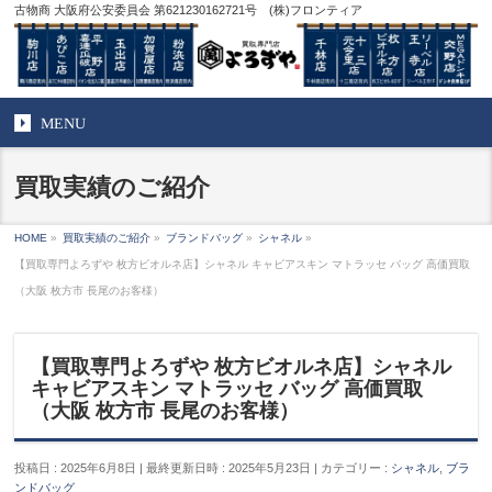
古物商 大阪府公安委員会 第621230162721号 (株)フロンティア
MENU
買取実績のご紹介
HOME
»
買取実績のご紹介
»
ブランドバッグ
»
シャネル
»
【買取専門よろずや 枚方ビオルネ店】シャネル キャビアスキン マトラッセ バッグ 高価買取
（大阪 枚方市 長尾のお客様）
【買取専門よろずや 枚方ビオルネ店】シャネル
キャビアスキン マトラッセ バッグ 高価買取
（大阪 枚方市 長尾のお客様）
投稿日 : 2025年6月8日
最終更新日時 : 2025年5月23日
カテゴリー :
シャネル
,
ブラ
ンドバッグ