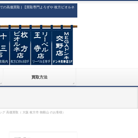
高価買取 | 【買取専門よろずや 枚方ビオルネ
買取方法
ニバッグ 高価買取（ 大阪 枚方市 御殿山 のお客様）