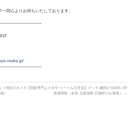
フ一同心よりお待ちいたしております。
──────────────
B1F
uya.osaka.jp/
──────────────
ンド時計2オメガ
【買取専門よろずや リーベル王寺店】グッチ 腕時計 6400L GP
客様）
高価買取（奈良 北葛城郡 広陵町のお客様）
→