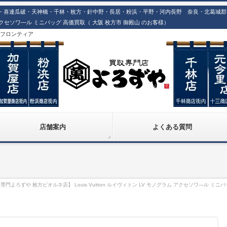
喜連瓜破・天神橋・千林・枚方・針中野・長居・粉浜・平野・河内長野 奈良・北葛城郡での
グラム アクセソワ―ル ミニバッグ 高価買取（ 大阪 枚方市 御殿山 のお客様）
株)フロンティア
店舗案内
よくある質問
専門よろずや 枚方ビオルネ店】 Louis Vuitton ルイヴィトン LV モノグラム アクセソワ―ル ミ