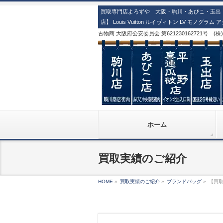
買取専門店よろずや 大阪・駒川・あびこ・玉出・
店】 Louis Vuitton ルイヴィトン LV モノ
古物商 大阪府公安委員会 第621230162721号 (
ホーム
買取実績のご紹介
HOME
»
買取実績のご紹介
»
ブランドバッグ
»
【買取