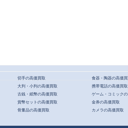
切手の高価買取
食器・陶器の高価買
大判・小判の高価買取
携帯電話の高価買取
古銭・紙幣の高価買取
ゲーム・コミックの
貨幣セットの高価買取
金券の高価買取
骨董品の高価買取
カメラの高価買取
t ©
駒川・針中野・平野での高価買取ならおまかせ｜買取専門店よろずや
All Rights