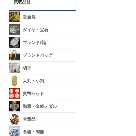
買取品目
貴金属
ダイヤ・宝石
ブランド時計
ブランドバッグ
切手
大判・小判
貨幣セット
勲章・金銀メダル
骨董品
食器・陶器