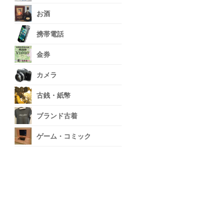
お酒
携帯電話
金券
カメラ
古銭・紙幣
ブランド古着
ゲーム・コミック