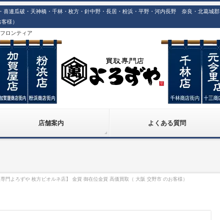
喜連瓜破・天神橋・千林・枚方・針中野・長居・粉浜・平野・河内長野 奈良・北葛城郡での
お客様）
株)フロンティア
店舗案内
よくある質問
専門よろずや 枚方ビオルネ店】 金貨 御在位金貨 高価買取（ 大阪 交野市 のお客様）