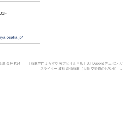
──────────────
B1F
uya.osaka.jp/
──────────────
 金杯 K24
【買取専門よろずや 枚方ビオルネ店】S.T.Dupont デュポン ガ
）
スライター 波柄 高価買取（大阪 交野市のお客様）
→