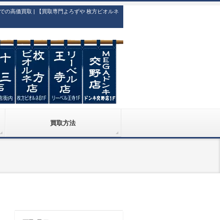
高価買取 | 【買取専門よろずや 枚方ビオルネ
買取方法