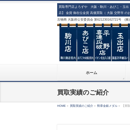
買取専門店よろずや 大阪・駒川・あびこ・玉出・
店】 金貨 御在位金貨 高価買取（ 大阪 交野市 の
古物商 大阪府公安委員会 第621230162721号 (
ホーム
買取実績のご紹介
HOME
»
買取実績のご紹介
»
勲章金銀メダル
»
【買取