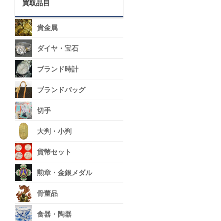
買取品目
貴金属
ダイヤ・宝石
ブランド時計
ブランドバッグ
切手
大判・小判
貨幣セット
勲章・金銀メダル
骨董品
食器・陶器