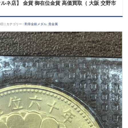
ルネ店】 金貨 御在位金貨 高価買取（ 大阪 交野市
3日
カテゴリー :
勲章金銀メダル
,
貴金属