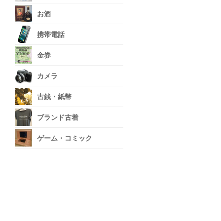
お酒
携帯電話
金券
カメラ
古銭・紙幣
ブランド古着
ゲーム・コミック