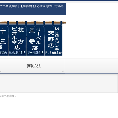
高価買取 | 【買取専門よろずや 枚方ビオルネ
買取方法
長尾のお客様）