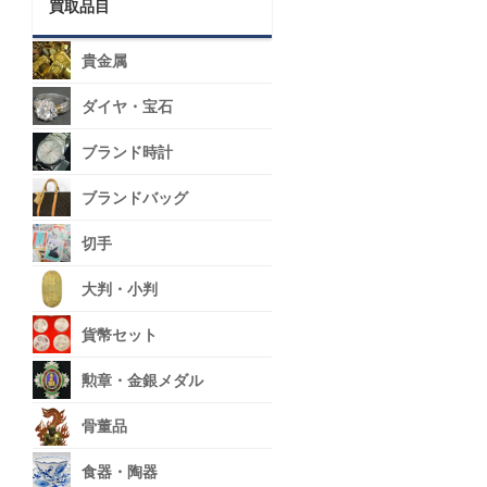
買取品目
貴金属
ダイヤ・宝石
ブランド時計
ブランドバッグ
切手
大判・小判
貨幣セット
勲章・金銀メダル
骨董品
食器・陶器