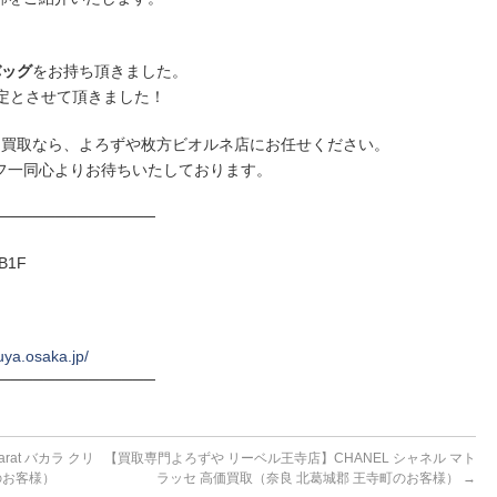
バッグ
をお持ち頂きました。
定とさせて頂きました！
価買取なら、よろずや枚方ビオルネ店にお任せください。
フ一同心よりお待ちいたしております。
──────────────
B1F
uya.osaka.jp/
──────────────
at バカラ クリ
【買取専門よろずや リーベル王寺店】CHANEL シャネル マト
のお客様）
ラッセ 高価買取（奈良 北葛城郡 王寺町のお客様）
→