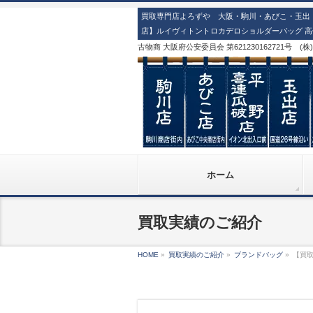
買取専門店よろずや 大阪・駒川・あびこ・玉出・
店】ルイヴィトントロカデロショルダーバッグ 高
古物商 大阪府公安委員会 第621230162721号 (
ホーム
買取実績のご紹介
HOME
»
買取実績のご紹介
»
ブランドバッグ
»
【買取