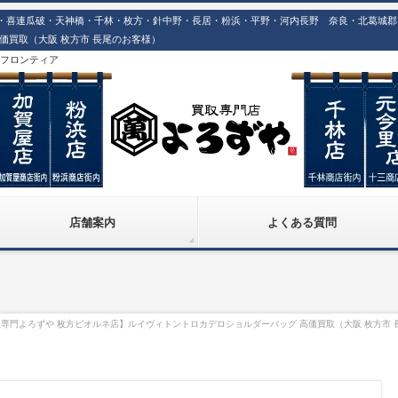
喜連瓜破・天神橋・千林・枚方・針中野・長居・粉浜・平野・河内長野 奈良・北葛城郡での
価買取（大阪 枚方市 長尾のお客様）
株)フロンティア
店舗案内
よくある質問
専門よろずや 枚方ビオルネ店】ルイヴィトントロカデロショルダーバッグ 高価買取（大阪 枚方市 