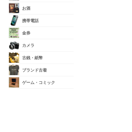
お酒
携帯電話
金券
カメラ
古銭・紙幣
ブランド古着
ゲーム・コミック