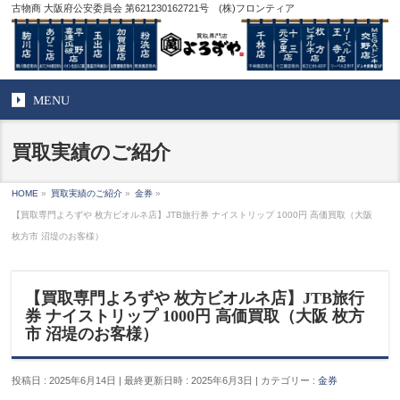
古物商 大阪府公安委員会 第621230162721号 (株)フロンティア
MENU
買取実績のご紹介
HOME
»
買取実績のご紹介
»
金券
»
【買取専門よろずや 枚方ビオルネ店】JTB旅行券 ナイストリップ 1000円 高価買取（大阪
枚方市 沼堤のお客様）
【買取専門よろずや 枚方ビオルネ店】JTB旅行
券 ナイストリップ 1000円 高価買取（大阪 枚方
市 沼堤のお客様）
投稿日 : 2025年6月14日
最終更新日時 : 2025年6月3日
カテゴリー :
金券