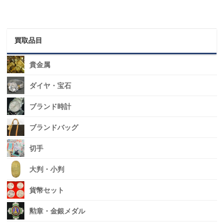
買取品目
貴金属
ダイヤ・宝石
ブランド時計
ブランドバッグ
切手
大判・小判
貨幣セット
勲章・金銀メダル