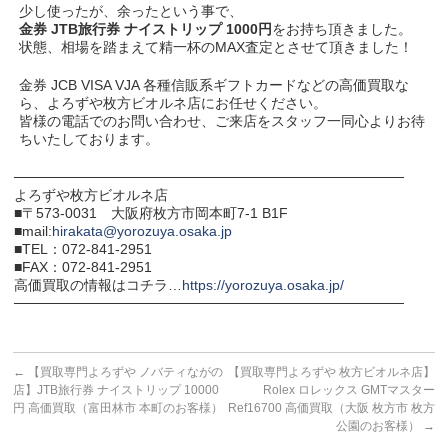
少し使ったが、余ったという事で、
金券 JTB旅行券 ナイストリップ 1000円
をお持ち頂きました。
状態、相場を踏まえて精一杯のMAX査定とさせて頂きました！
金券 JCB VISA VJA 各種信販系ギフトカードなどの高価買取な
ら、よろずや枚方ビオルネ店にお任せください。
皆様の電話でのお問い合わせ、ご来店をスタッフ一同心よりお待
ちいたしております。
───────────────────────────────────────
よろずや枚方ビオルネ店
■〒573-0031 大阪府枚方市岡本町7-1 B1F
■mail:
hirakata@yorozuya.osaka.jp
■TEL：072-841-2951
■FAX：072-841-2951
高価買取の情報はコチラ…
https://yorozuya.osaka.jp/
───────────────────────────────────────
←
【買取専門よろずや ノバティながの
【買取専門よろずや 枚方ビオルネ店】
店】JTB旅行券 ナイストリップ 10000
Rolex ロレックス GMTマスター
円 高価買取（富田林市 本町のお客様）
Ref16700 高価買取（大阪 枚方市 枚方
公園のお客様）
→