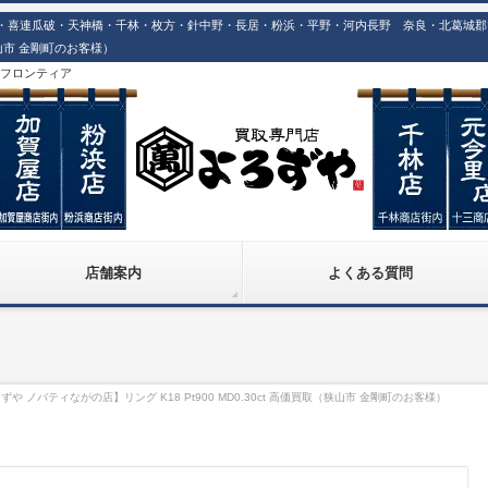
喜連瓜破・天神橋・千林・枚方・針中野・長居・粉浜・平野・河内長野 奈良・北葛城郡での
（狭山市 金剛町のお客様）
株)フロンティア
店舗案内
よくある質問
や ノバティながの店】リング K18 Pt900 MD0.30ct 高価買取（狭山市 金剛町のお客様）