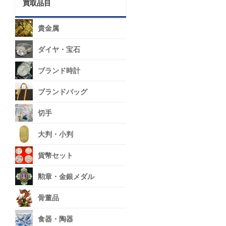
買取品目
貴金属
ダイヤ・宝石
ブランド時計
ブランドバッグ
切手
大判・小判
貨幣セット
勲章・金銀メダル
骨董品
食器・陶器