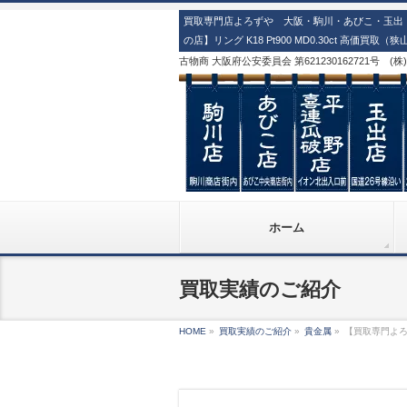
買取専門店よろずや 大阪・駒川・あびこ・玉出・
の店】リング K18 Pt900 MD0.30ct 高価買取
古物商 大阪府公安委員会 第621230162721号 (
ホーム
買取実績のご紹介
HOME
»
買取実績のご紹介
»
貴金属
»
【買取専門よろず