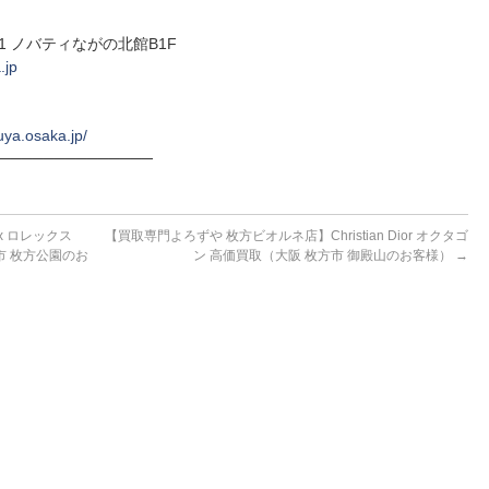
-1 ノバティながの北館B1F
.jp
uya.osaka.jp/
──────────────
x ロレックス
【買取専門よろずや 枚方ビオルネ店】Christian Dior オクタゴ
方市 枚方公園のお
ン 高価買取（大阪 枚方市 御殿山のお客様）
→