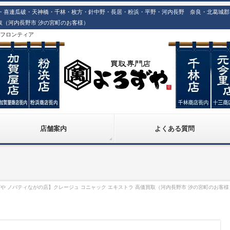
喜連瓜破・天神橋・千林・枚方・針中野・長居・粉浜・平野・河内長野 奈良・北葛城郡での
取（河内長野市 汐の宮町のお客様）
株)フロンティア
店舗案内
よくある質問
や ノバティながの店】クレージュ コニャック エキストラ 高価買取（河内長野市 汐の宮町のお客様