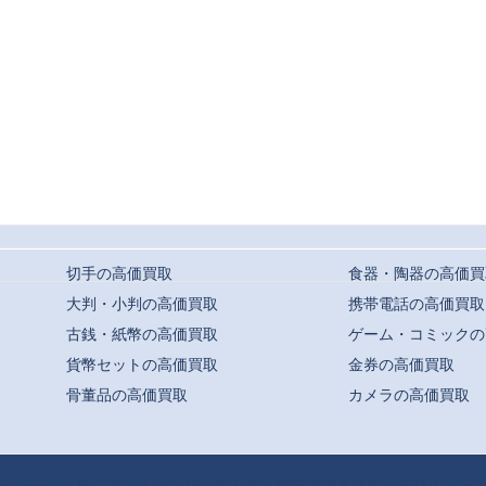
切手の高価買取
食器・陶器の高価買
大判・小判の高価買取
携帯電話の高価買取
古銭・紙幣の高価買取
ゲーム・コミックの
貨幣セットの高価買取
金券の高価買取
骨董品の高価買取
カメラの高価買取
t ©
駒川・針中野・平野での高価買取ならおまかせ｜買取専門店よろずや
All Rights