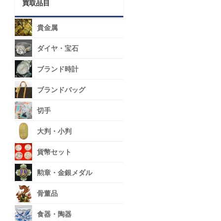
買取品目
貴金属
ダイヤ・宝石
ブランド時計
ブランドバッグ
切手
大判・小判
貨幣セット
勲章・金銀メダル
骨董品
食器・陶器