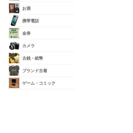
お酒
携帯電話
金券
カメラ
古銭・紙幣
ブランド古着
ゲーム・コミック