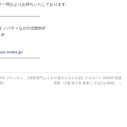
フ一同心よりお待ちいたしております。
──────────────
-1 ノバティながの北館B1F
.jp
uya.osaka.jp/
──────────────
000 ブロッサム
【買取専門よろずや 枚方ビオルネ店】クオカード 3000円 高価
客様）
買取（大阪 枚方市 樟葉/くずはのお客様）
→