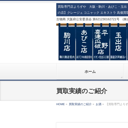
買取専門店よろずや 大阪・駒川・あびこ・玉出・
の店】クレージュ コニャック エキストラ 高価買
古物商 大阪府公安委員会 第621230162721号 (
ホーム
買取実績のご紹介
HOME
»
買取実績のご紹介
»
お酒
»
【買取専門よろず