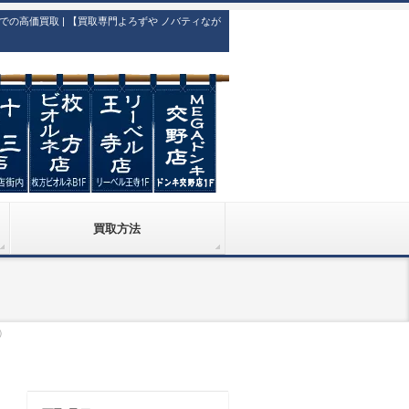
高価買取 | 【買取専門よろずや ノバティなが
買取方法
）