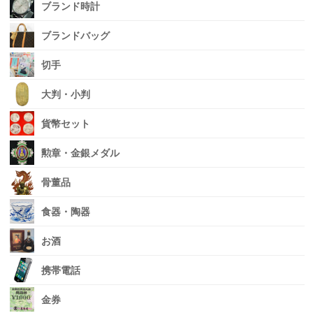
ブランド時計
ブランドバッグ
切手
大判・小判
貨幣セット
勲章・金銀メダル
骨董品
食器・陶器
お酒
携帯電話
金券