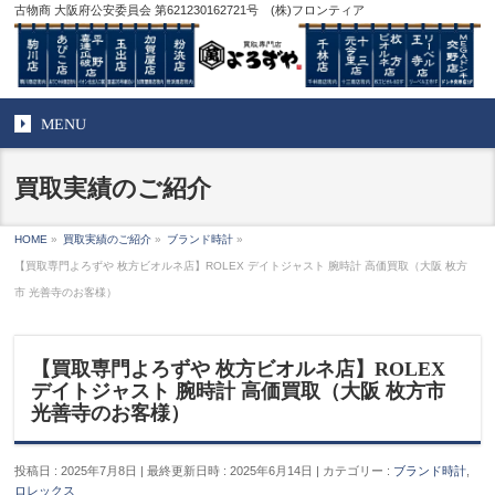
古物商 大阪府公安委員会 第621230162721号 (株)フロンティア
MENU
買取実績のご紹介
HOME
»
買取実績のご紹介
»
ブランド時計
»
【買取専門よろずや 枚方ビオルネ店】ROLEX デイトジャスト 腕時計 高価買取（大阪 枚方
市 光善寺のお客様）
【買取専門よろずや 枚方ビオルネ店】ROLEX
デイトジャスト 腕時計 高価買取（大阪 枚方市
光善寺のお客様）
投稿日 : 2025年7月8日
最終更新日時 : 2025年6月14日
カテゴリー :
ブランド時計
,
ロレックス