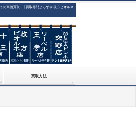
高価買取 | 【買取専門よろずや 枚方ビオルネ
買取方法