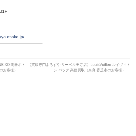
B1F
uya.osaka.jp/
──────────────
 XO 陶器ボト
【買取専門よろずや リーベル王寺店】LouisVuitton ルイヴィト
町のお客様）
ン バッグ 高価買取（奈良 香芝市のお客様）
→