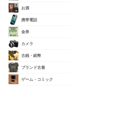
お酒
携帯電話
金券
カメラ
古銭・紙幣
ブランド古着
ゲーム・コミック