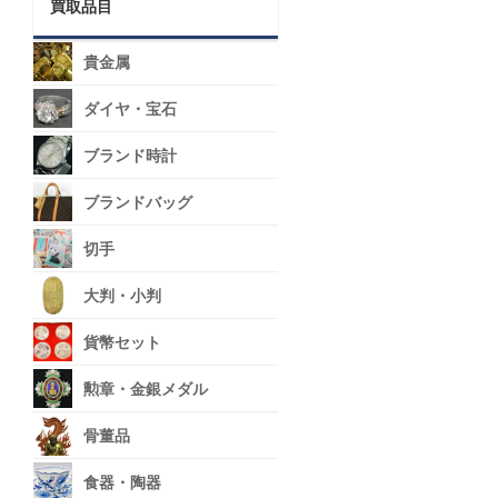
買取品目
貴金属
ダイヤ・宝石
ブランド時計
ブランドバッグ
切手
大判・小判
貨幣セット
勲章・金銀メダル
骨董品
食器・陶器