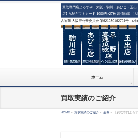
買取専門店よろずや 大阪・駒川・あびこ・玉出・
店】VJAギフトカード 1000円×27枚 高価買取（
古物商 大阪府公安委員会 第621230162721号 (
ホーム
買取実績のご紹介
HOME
»
買取実績のご紹介
»
金券
»
【買取専門よろずや