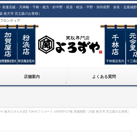
喜連瓜破・天神橋・千林・枚方・針中野・長居・粉浜・平野・河内長野 奈良・北葛城郡での
大阪 枚方市 宮之阪のお客様）
株)フロンティア
店舗案内
よくある質問
 枚方ビオルネ店】VJAギフトカード 1000円×27枚 高価買取（大阪 枚方市 宮之阪のお客様）