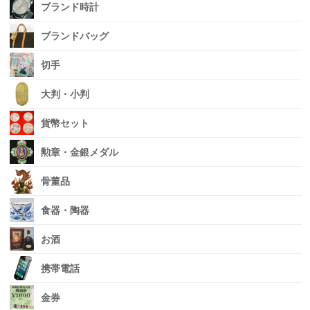
ブランド時計
ブランドバッグ
切手
大判・小判
貨幣セット
勲章・金銀メダル
骨董品
食器・陶器
お酒
携帯電話
金券