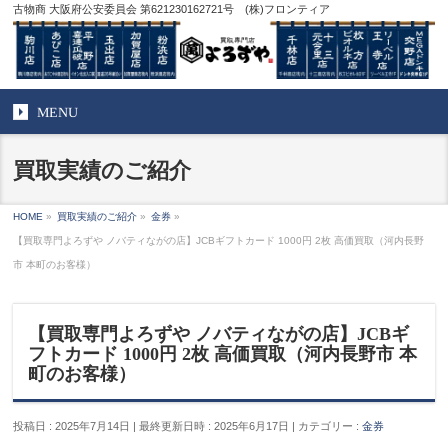
古物商 大阪府公安委員会 第621230162721号 (株)フロンティア
MENU
買取実績のご紹介
HOME
»
買取実績のご紹介
»
金券
»
【買取専門よろずや ノバティながの店】JCBギフトカード 1000円 2枚 高価買取（河内長野
市 本町のお客様）
【買取専門よろずや ノバティながの店】JCBギ
フトカード 1000円 2枚 高価買取（河内長野市 本
町のお客様）
投稿日 : 2025年7月14日
最終更新日時 : 2025年6月17日
カテゴリー :
金券