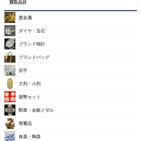
買取品目
貴金属
ダイヤ・宝石
ブランド時計
ブランドバッグ
切手
大判・小判
貨幣セット
勲章・金銀メダル
骨董品
食器・陶器