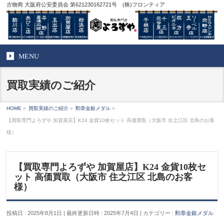
古物商 大阪府公安委員会 第621230162721号 (株)フロンティア
MENU
買取実績のご紹介
HOME
»
買取実績のご紹介
»
勲章金銀メダル
»
【買取専門よろずや 加賀屋店】K24 金貨10枚セット 高価買取（大阪市 住之江区 北島のお客
様）
【買取専門よろずや 加賀屋店】K24 金貨10枚セ
ット 高価買取（大阪市 住之江区 北島のお客
様）
投稿日 : 2025年8月1日
最終更新日時 : 2025年7月4日
カテゴリー :
勲章金銀メダル