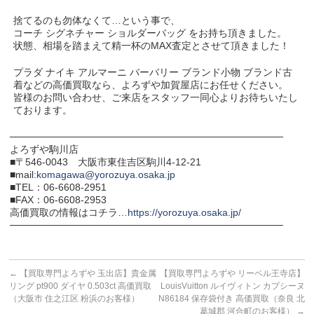
捨てるのも勿体なくて…という事で、
コーチ シグネチャー ショルダーバッグ をお持ち頂きました。
状態、相場を踏まえて精一杯のMAX査定とさせて頂きました！
プラダ ナイキ アルマーニ バーバリー ブランド小物 ブランド古
着などの高価買取なら、よろずや加賀屋店にお任せください。
皆様のお問い合わせ、ご来店をスタッフ一同心よりお待ちいたし
ております。
───────────────────────────────────────
よろずや駒川店
■〒546-0043 大阪市東住吉区駒川4-12-21
■mail:
komagawa@yorozuya.osaka.jp
■TEL：06-6608-2951
■FAX：06-6608-2953
高価買取の情報はコチラ…
https://yorozuya.osaka.jp/
───────────────────────────────────────
←
【買取専門よろずや 玉出店】貴金属
【買取専門よろずや リーベル王寺店】
リング pt900 ダイヤ 0.503ct 高価買取
LouisVuitton ルイヴィトン カプシーヌ
（大阪市 住之江区 粉浜のお客様）
N86184 保存袋付き 高価買取（奈良 北
葛城郡 河合町のお客様）
→