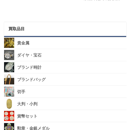
買取品目
貴金属
ダイヤ・宝石
ブランド時計
ブランドバッグ
切手
大判・小判
貨幣セット
勲章・金銀メダル