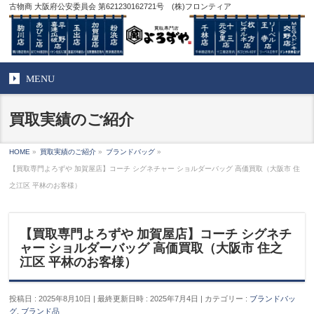
古物商 大阪府公安委員会 第621230162721号 (株)フロンティア
MENU
買取実績のご紹介
HOME
»
買取実績のご紹介
»
ブランドバッグ
»
【買取専門よろずや 加賀屋店】コーチ シグネチャー ショルダーバッグ 高価買取（大阪市 住
之江区 平林のお客様）
【買取専門よろずや 加賀屋店】コーチ シグネチ
ャー ショルダーバッグ 高価買取（大阪市 住之
江区 平林のお客様）
投稿日 : 2025年8月10日
最終更新日時 : 2025年7月4日
カテゴリー :
ブランドバッ
グ
,
ブランド品