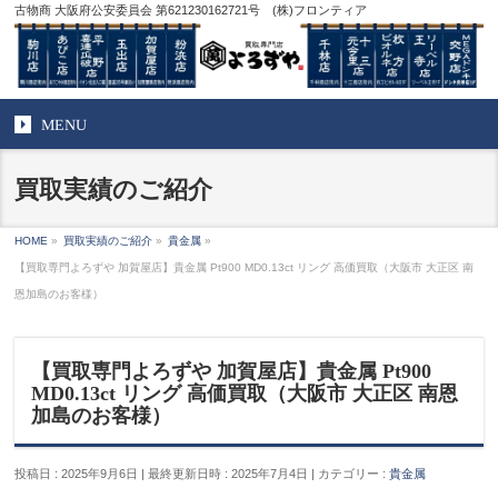
古物商 大阪府公安委員会 第621230162721号 (株)フロンティア
MENU
買取実績のご紹介
HOME
»
買取実績のご紹介
»
貴金属
»
【買取専門よろずや 加賀屋店】貴金属 Pt900 MD0.13ct リング 高価買取（大阪市 大正区 南
恩加島のお客様）
【買取専門よろずや 加賀屋店】貴金属 Pt900
MD0.13ct リング 高価買取（大阪市 大正区 南恩
加島のお客様）
投稿日 : 2025年9月6日
最終更新日時 : 2025年7月4日
カテゴリー :
貴金属