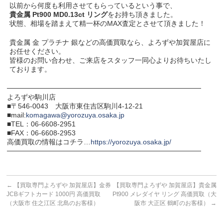
以前から何度も利用させてもらっているという事で、
貴金属 Pt900 MD0.13ct リング
をお持ち頂きました。
状態、相場を踏まえて精一杯のMAX査定とさせて頂きました！
貴金属 金 プラチナ 銀などの高価買取なら、よろずや加賀屋店に
お任せください。
皆様のお問い合わせ、ご来店をスタッフ一同心よりお待ちいたし
ております。
───────────────────────────────────────
よろずや駒川店
■〒546-0043 大阪市東住吉区駒川4-12-21
■mail:
komagawa@yorozuya.osaka.jp
■TEL：06-6608-2951
■FAX：06-6608-2953
高価買取の情報はコチラ…
https://yorozuya.osaka.jp/
───────────────────────────────────────
←
【買取専門よろずや 加賀屋店】金券
【買取専門よろずや 加賀屋店】貴金属
JCBギフトカード 1000円 高価買取
Pt900 メレダイヤ リング 高価買取（大
（大阪市 住之江区 北島のお客様）
阪市 大正区 鶴町のお客様）
→