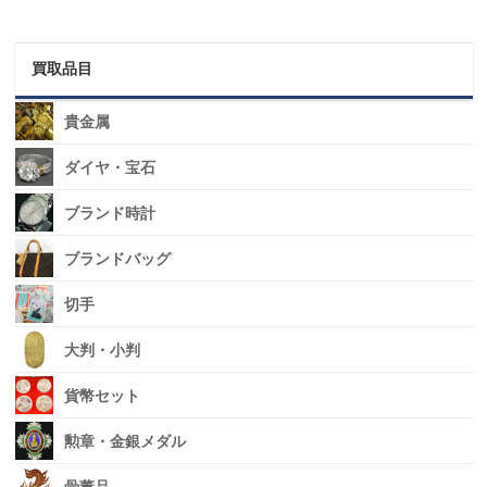
買取品目
貴金属
ダイヤ・宝石
ブランド時計
ブランドバッグ
切手
大判・小判
貨幣セット
勲章・金銀メダル