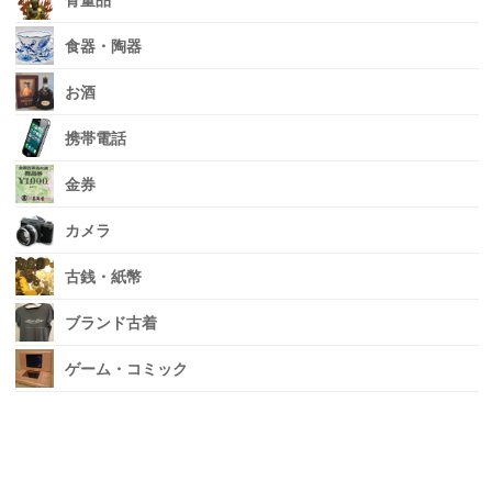
骨董品
食器・陶器
お酒
携帯電話
金券
カメラ
古銭・紙幣
ブランド古着
ゲーム・コミック