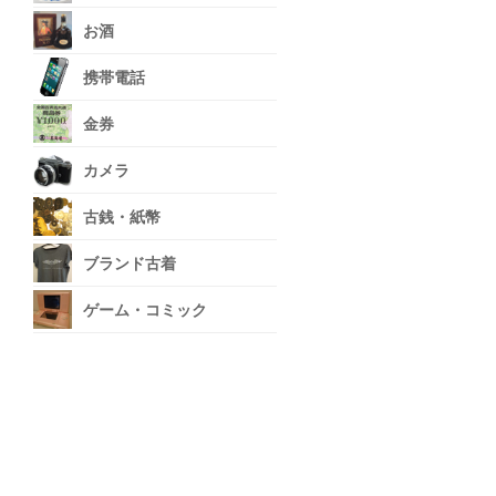
お酒
携帯電話
金券
カメラ
古銭・紙幣
ブランド古着
ゲーム・コミック