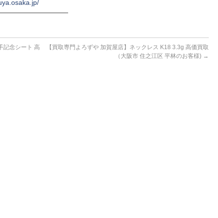
uya.osaka.jp/
──────────────
手記念シート 高
【買取専門よろずや 加賀屋店】ネックレス K18 3.3g 高価買取
（大阪市 住之江区 平林のお客様)
→