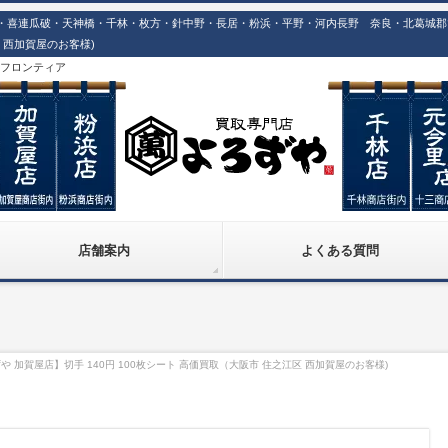
喜連瓜破・天神橋・千林・枚方・針中野・長居・粉浜・平野・河内長野 奈良・北葛城郡での
区 西加賀屋のお客様)
株)フロンティア
店舗案内
よくある質問
 加賀屋店】切手 140円 100枚シート 高価買取（大阪市 住之江区 西加賀屋のお客様)