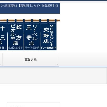
高価買取 | 【買取専門よろずや 加賀屋店】切
買取方法