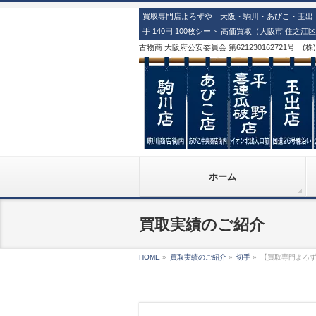
買取専門店よろずや 大阪・駒川・あびこ・玉出・
手 140円 100枚シート 高価買取（大阪市 住之江
古物商 大阪府公安委員会 第621230162721号 (
ホーム
買取実績のご紹介
HOME
»
買取実績のご紹介
»
切手
»
【買取専門よろずや