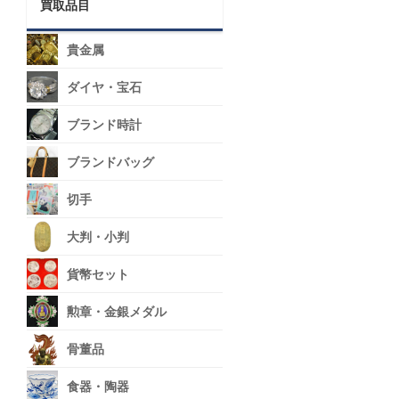
買取品目
貴金属
ダイヤ・宝石
ブランド時計
ブランドバッグ
切手
大判・小判
貨幣セット
勲章・金銀メダル
骨董品
食器・陶器