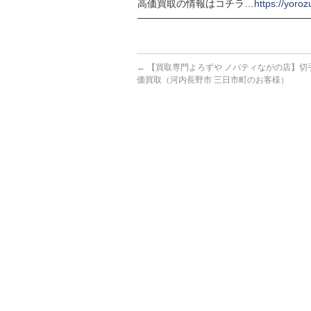
高価買取の情報はコチラ…
https://yoroz
─────────────────────────
←
【買取専門よろずや ノバティながの店】切
価買取（河内長野市 三日市町のお客様）