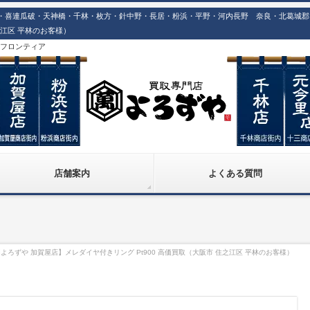
喜連瓜破・天神橋・千林・枚方・針中野・長居・粉浜・平野・河内長野 奈良・北葛城郡での
之江区 平林のお客様）
株)フロンティア
店舗案内
よくある質問
よろずや 加賀屋店】メレダイヤ付きリング Pt900 高価買取（大阪市 住之江区 平林のお客様）