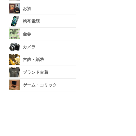
お酒
携帯電話
金券
カメラ
古銭・紙幣
ブランド古着
ゲーム・コミック