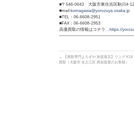
■〒546-0043 大阪市東住吉区駒川4-12
■mail:
komagawa@yorozuya.osaka.jp
■TEL：06-6608-2951
■FAX：06-6608-2953
高価買取の情報はコチラ…
https://yoroz
─────────────────────────
←
【買取専門よろずや 加賀屋店】リング K18 Pt9
買取（大阪市 住之江区 西加賀屋のお客様）