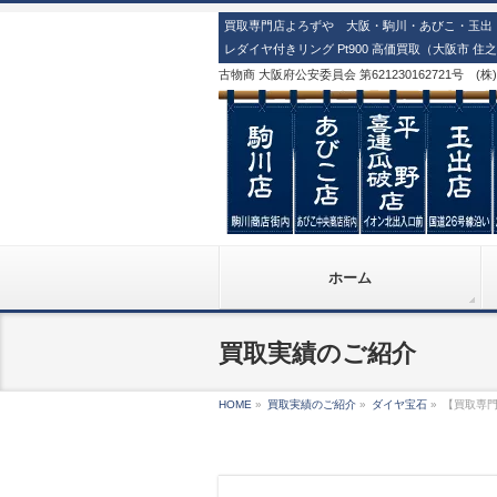
買取専門店よろずや 大阪・駒川・あびこ・玉出・
レダイヤ付きリング Pt900 高価買取（大阪市 住
古物商 大阪府公安委員会 第621230162721号 (
ホーム
買取実績のご紹介
HOME
»
買取実績のご紹介
»
ダイヤ宝石
»
【買取専門