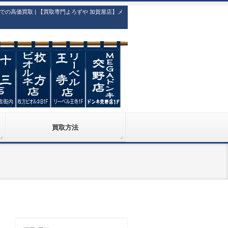
高価買取 | 【買取専門よろずや 加賀屋店】メ
買取方法