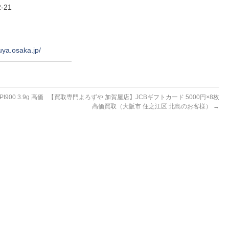
-21
uya.osaka.jp/
──────────────
00 3.9g 高価
【買取専門よろずや 加賀屋店】JCBギフトカード 5000円×8枚
高価買取（大阪市 住之江区 北島のお客様）
→