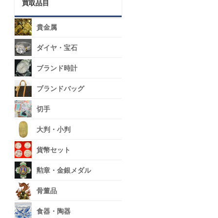
買取品目
貴金属
ダイヤ・宝石
ブランド時計
ブランドバッグ
切手
大判・小判
貨幣セット
勲章・金銀メダル
骨董品
食器・陶器