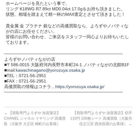
ホームページを見たという事で、
リング K18WG R7.89ct MD0.04ct 17.0gをお持ち頂きました。
状態、相場を踏まえて精一杯のMAX査定とさせて頂きました！
貴金属 金 プラチナ 銀などの高価買取なら、よろずやノバティな
がの店にお任せください。
皆様のお問い合わせ、ご来店をスタッフ一同心よりお待ちいたし
ております。
───────────────────────────────────────
よろずやノバティながの店
■〒586-0015 大阪府河内長野市本町24-1 ノバティながの北館B1F
■mail:
kawachinagano@yorozuya.osaka.jp
■TEL：0721-56-2951
■FAX：0721-56-2951
高価買取の情報はコチラ…
https://yorozuya.osaka.jp/
───────────────────────────────────────
←
【買取専門よろずや 加賀屋店】
【買取専門よろずや 加賀屋店】切手
CHANEL シャネル イヤリング 高価買
110円 100枚シート 高価買取（大阪市
取（大阪市 大正区 鶴町のお客様）
住之江区 西加賀屋のお客様）
→