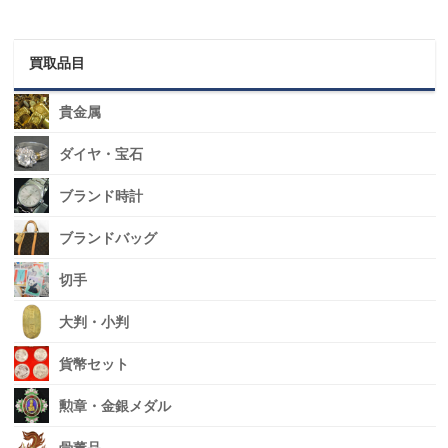
買取品目
貴金属
ダイヤ・宝石
ブランド時計
ブランドバッグ
切手
大判・小判
貨幣セット
勲章・金銀メダル