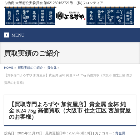
古物商 大阪府公安委員会 第621230162721号 (株)フロンティア
MENU
買取実績のご紹介
HOME
»
買取実績のご紹介
»
貴金属
»
【買取専門よろずや 加賀屋店】貴金属 金杯 純金 K24 75g 高価買取（大阪市 住之江区 西加
賀屋のお客様）
【買取専門よろずや 加賀屋店】貴金属 金杯 純
金 K24 75g 高価買取（大阪市 住之江区 西加賀屋
のお客様）
投稿日 : 2025年11月13日
最終更新日時 : 2025年8月19日
カテゴリー :
貴金属