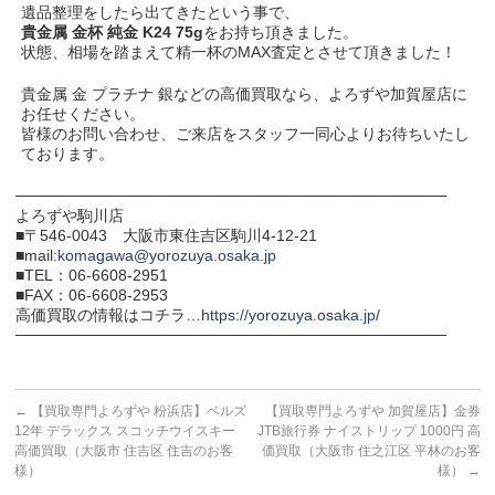
遺品整理をしたら出てきたという事で、
貴金属 金杯 純金 K24 75g
をお持ち頂きました。
状態、相場を踏まえて精一杯のMAX査定とさせて頂きました！
貴金属 金 プラチナ 銀などの高価買取なら、よろずや加賀屋店に
お任せください。
皆様のお問い合わせ、ご来店をスタッフ一同心よりお待ちいたし
ております。
───────────────────────────────────────
よろずや駒川店
■〒546-0043 大阪市東住吉区駒川4-12-21
■mail:
komagawa@yorozuya.osaka.jp
■TEL：06-6608-2951
■FAX：06-6608-2953
高価買取の情報はコチラ…
https://yorozuya.osaka.jp/
───────────────────────────────────────
←
【買取専門よろずや 粉浜店】ベルズ
【買取専門よろずや 加賀屋店】金券
12年 デラックス スコッチウイスキー
JTB旅行券 ナイストリップ 1000円 高
高価買取（大阪市 住吉区 住吉のお客
価買取（大阪市 住之江区 平林のお客
様）
様）
→