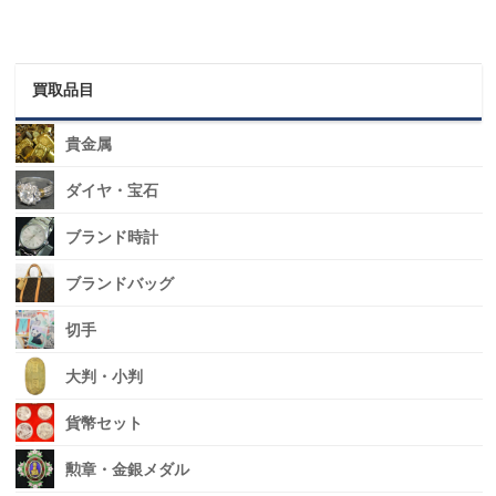
買取品目
貴金属
ダイヤ・宝石
ブランド時計
ブランドバッグ
切手
大判・小判
貨幣セット
勲章・金銀メダル