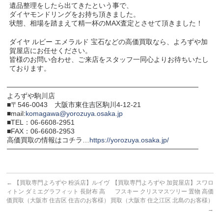
遺品整理をしたら出てきたという事で、
ダイヤモンドリングをお持ち頂きました。
状態、相場を踏まえて精一杯のMAX査定とさせて頂きました！
ダイヤ ルビー エメラルド 宝石などの高価買取なら、よろずや加
賀屋店にお任せください。
皆様のお問い合わせ、ご来店をスタッフ一同心よりお待ちいたし
ております。
───────────────────────────────────────
よろずや駒川店
■〒546-0043 大阪市東住吉区駒川4-12-21
■mail:
komagawa@yorozuya.osaka.jp
■TEL：06-6608-2951
■FAX：06-6608-2953
高価買取の情報はコチラ…
https://yorozuya.osaka.jp/
───────────────────────────────────────
←
【買取専門よろずや 粉浜店】ルイヴ
【買取専門よろずや 加賀屋店】スワロ
ィトン ダミエグラフィット 長財布 高
フスキー クリスマスツリー 置物 高価
価買取（大阪市 住吉区 住吉のお客様）
買取（大阪市 住之江区 北島のお客様）
→