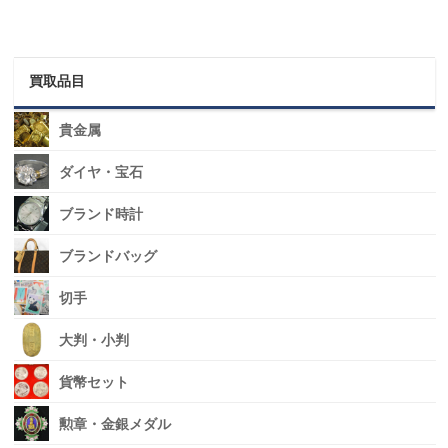
買取品目
貴金属
ダイヤ・宝石
ブランド時計
ブランドバッグ
切手
大判・小判
貨幣セット
勲章・金銀メダル