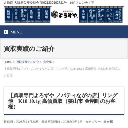
古物商 大阪府公安委員会 第621230162721号 (株)フロンティア
MENU
買取実績のご紹介
HOME
»
買取実績のご紹介
»
貴金属
»
【買取専門よろずや ノバティながの店】リング他 K18 10.1g 高価買取（狭山市 金剛町の
お客様）
【買取専門よろずや ノバティながの店】リング
他 K18 10.1g 高価買取（狭山市 金剛町のお客
様）
投稿日 : 2025年11月23日
最終更新日時 : 2025年9月1日
カテゴリー :
貴金属