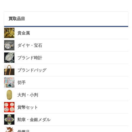
買取品目
貴金属
ダイヤ・宝石
ブランド時計
ブランドバッグ
切手
大判・小判
貨幣セット
勲章・金銀メダル