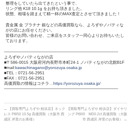
整理をしていたら出てきたという事で、
リング他 K18 10.1g をお持ち頂きました。
状態、相場を踏まえて精一杯のMAX査定とさせて頂きました！
貴金属 金 プラチナ 銀などの高価買取なら、よろずやノバティな
がの店にお任せください。
皆様のお問い合わせ、ご来店をスタッフ一同心よりお待ちいたし
ております。
───────────────────────────────────────
よろずやノバティながの店
■〒586-0015 大阪府河内長野市本町24-1 ノバティながの北館B1F
■mail:
kawachinagano@yorozuya.osaka.jp
■TEL：0721-56-2951
■FAX：0721-56-2951
高価買取の情報はコチラ…
https://yorozuya.osaka.jp/
───────────────────────────────────────
←
【買取専門よろずや 粉浜店】ネック
【買取専門よろずや 粉浜店】ダイヤリ
レス Pt850 10.5g 高価買取（大阪市 西
ング Pt900 MD0.2ct 高価買取（大阪
成区 岸里のお客様）
市 西成区 岸里のお客様）
→