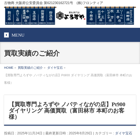
古物商 大阪府公安委員会 第621230162721号 (株)フロンティア
MENU
買取実績のご紹介
HOME
»
買取実績のご紹介
»
ダイヤ宝石
»
【買取専門よろずや ノバティながの店】Pt900 ダイヤリング 高価買取（富田林市 本町のお
客様）
【買取専門よろずや ノバティながの店】Pt900
ダイヤリング 高価買取（富田林市 本町のお客
様）
投稿日 : 2025年11月24日
最終更新日時 : 2025年8月29日
カテゴリー :
ダイヤ宝石