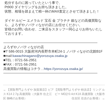
処分するのに困っていたという事で、
Pt900 ダイヤリングをお持ち頂きました。
状態、相場を踏まえて精一杯のMAX査定とさせて頂きました！
ダイヤ ルビー エメラルド 宝石 金 プラチナ 銀などの高価買取な
ら、よろずやノバティながの店にお任せください。
皆様のお問い合わせ、ご来店をスタッフ一同心よりお待ちいたし
ております。
───────────────────────────────────────
よろずやノバティながの店
■〒586-0015 大阪府河内長野市本町24-1 ノバティながの北館B1F
■mail:
kawachinagano@yorozuya.osaka.jp
■TEL：0721-56-2951
■FAX：0721-56-2951
高価買取の情報はコチラ…
https://yorozuya.osaka.jp/
───────────────────────────────────────
←
【買取専門よろずや 加賀屋店】ピア
【買取専門よろずや 粉浜店】リング ル
ス K14 2.7g 高価買取（大阪市 住之江
ビー MD計0.4ct K18 高価買取（大阪市
区 御崎のお客様）
住吉区 住吉のお客様）
→