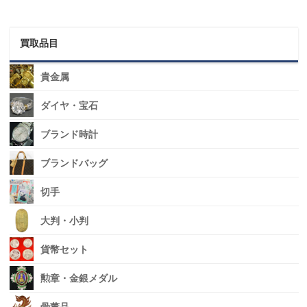
買取品目
貴金属
ダイヤ・宝石
ブランド時計
ブランドバッグ
切手
大判・小判
貨幣セット
勲章・金銀メダル